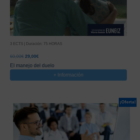
3 ECTS | Duración: 75 HORAS
El
El
60,00
€
29,00
€
precio
precio
El manejo del duelo
original
actual
+ Información
era:
es:
60,00€.
29,00€.
¡Oferta!