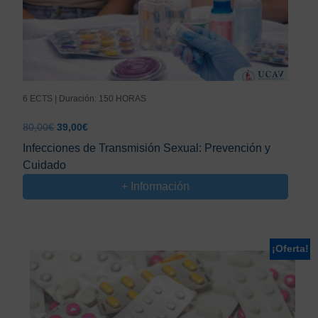
6 ECTS | Duración: 150 HORAS
El
El
80,00
€
39,00
€
precio
precio
Infecciones de Transmisión Sexual: Prevención y
original
actual
Cuidado
era:
es:
80,00€.
39,00€.
+ Información
¡Oferta!