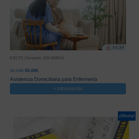
8 ECTS | Duración: 200 HORAS
El
El
80,00
€
55,00
€
precio
precio
Asistencia Domiciliaria para Enfermería
original
actual
+ Información
era:
es:
80,00€.
55,00€.
¡Oferta!