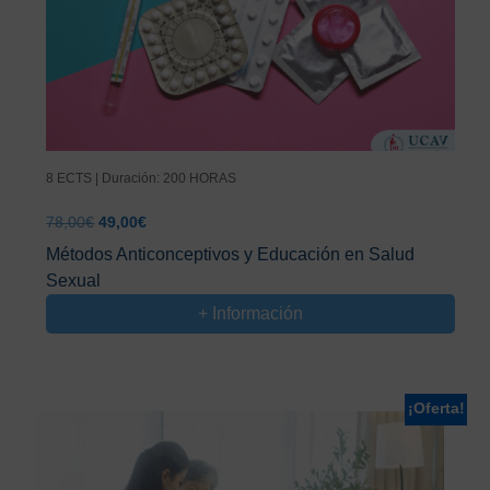
8 ECTS | Duración: 200 HORAS
El
El
78,00
€
49,00
€
precio
precio
Métodos Anticonceptivos y Educación en Salud
original
actual
Sexual
era:
es:
78,00€.
49,00€.
+ Información
¡Oferta!