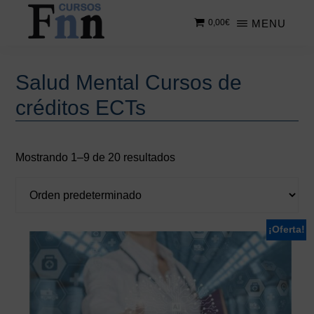
Saltar
Saltar
MENU
0,00
€
al
a
contenido
la
CURSOS
Especializados
principal
barra
FNN
en
lateral
Barra
Salud Mental Cursos de
cursos
principal
lateral
créditos ECTs
online
principal
Mostrando 1–9 de 20 resultados
¡Oferta!