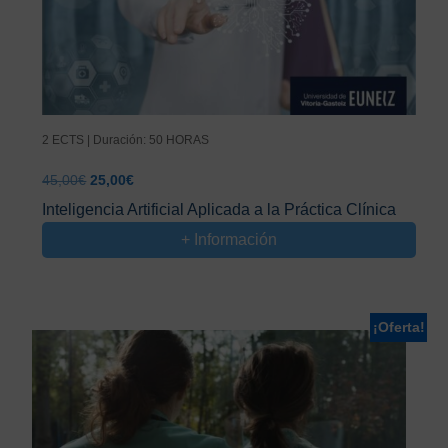
2 ECTS | Duración: 50 HORAS
El
El
45,00
€
25,00
€
precio
precio
Inteligencia Artificial Aplicada a la Práctica Clínica
original
actual
+ Información
era:
es:
45,00€.
25,00€.
¡Oferta!