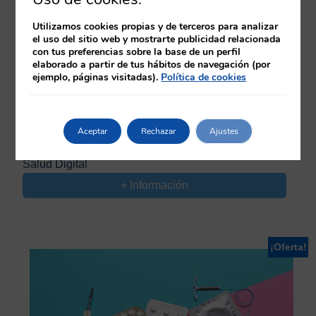
Utilizamos cookies propias y de terceros para analizar
el uso del sitio web y mostrarte publicidad relacionada
con tus preferencias sobre la base de un perfil
elaborado a partir de tus hábitos de navegación (por
ejemplo, páginas visitadas).
Política de cookies
8 ECTS | Duración: 200 HORAS
Aceptar
Rechazar
Ajustes
El
El
85,00
€
49,00
€
precio
precio
Salud Digital
original
actual
+ Información
era:
es:
85,00€.
49,00€.
¡Oferta!