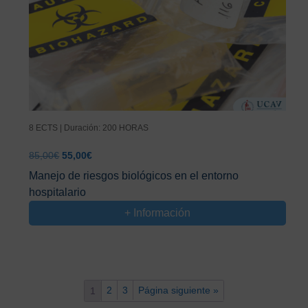
8 ECTS | Duración: 200 HORAS
El
El
85,00
€
55,00
€
precio
precio
Manejo de riesgos biológicos en el entorno
original
actual
hospitalario
era:
es:
85,00€.
55,00€.
+ Información
2
3
Página siguiente »
1