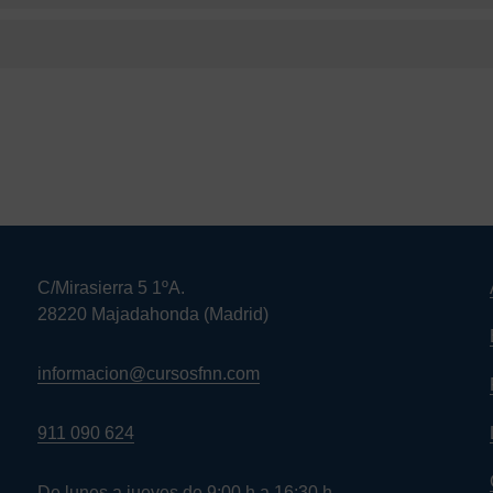
C/Mirasierra 5 1ºA.
28220 Majadahonda (Madrid)
informacion@cursosfnn.com
911 090 624
De lunes a jueves de 9:00 h a 16:30 h