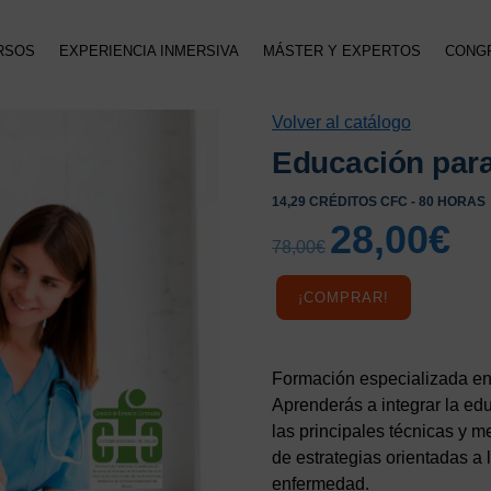
RSOS
EXPERIENCIA INMERSIVA
MÁSTER Y EXPERTOS
CONG
Volver al catálogo
Educación para
14,29 CRÉDITOS CFC - 80 HORAS
28,00
€
El
El
78,00
€
precio
preci
original
actua
¡COMPRAR!
era:
es:
78,00€.
28,00
Formación especializada en 
Aprenderás a integrar la edu
las principales técnicas y m
de estrategias orientadas a 
enfermedad.