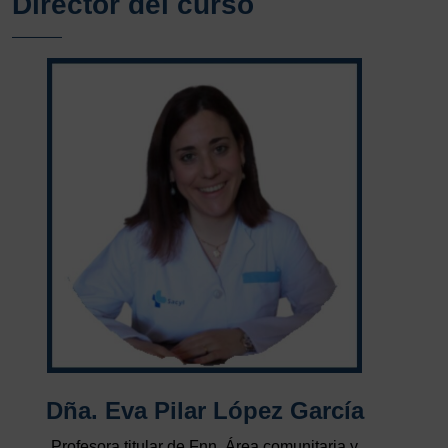
Director del curso
Dña. Eva Pilar López García
Profesora titular de Fnn. Área comunitaria y