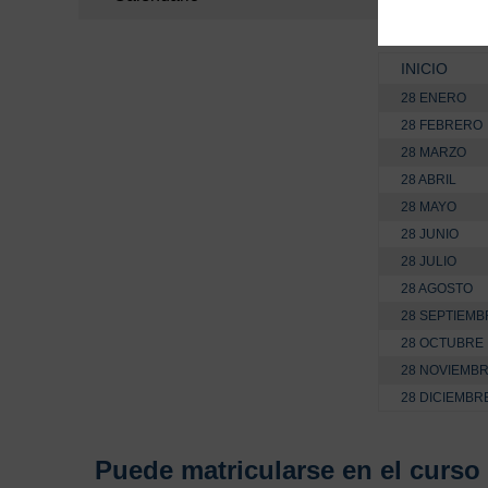
INICIO
28 ENERO
28 FEBRERO
28 MARZO
28 ABRIL
28 MAYO
28 JUNIO
28 JULIO
28 AGOSTO
28 SEPTIEMB
28 OCTUBRE
28 NOVIEMB
28 DICIEMBR
Puede matricularse en el curso