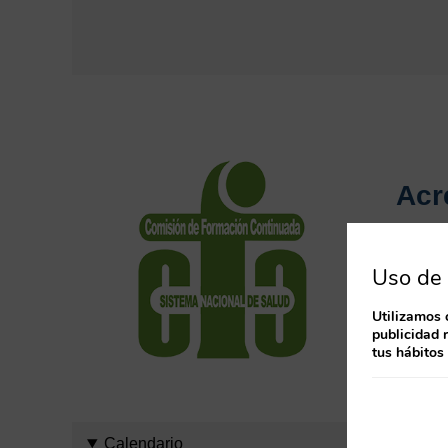
Acr
Este cu
Uso de 
puntuab
Utilizamos 
Al fina
publicidad 
tus hábitos
se emit
Calendario