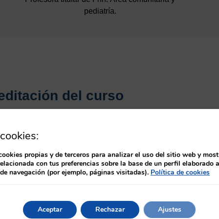
pediatría.
editación del curso
rso está acreditado por la Comisión de Formación Continuada 
cookies:
le y baremable para oposiciones, traslados, bolsas de trabajo y
cookies propias y de terceros para analizar el uso del sitio web y most
lizar la edición del curso, recibirá el diploma con la acreditaci
relacionada con tus preferencias sobre la base de un perfil elaborado a
 de navegación (por ejemplo, páginas visitadas).
Política de cookies
e en formato electrónico. Una vez realizada la emisión le infor
Aceptar
Rechazar
Ajustes