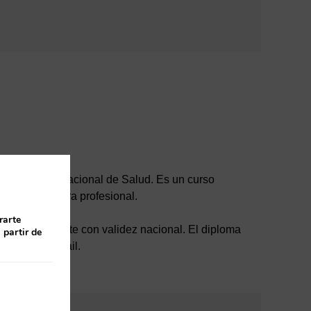
del Sistema Nacional de Salud. Es un curso
 para la carrera profesional.
rarte
ón correspondiente con validez nacional. El diploma
 partir de
maremos vía mail.