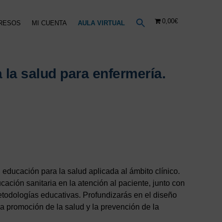
0,00€
RESOS
MI CUENTA
AULA VIRTUAL
 la salud para enfermería.
o
l
€.
educación para la salud aplicada al ámbito clínico.
cación sanitaria en la atención al paciente, junto con
etodologías educativas. Profundizarás en el diseño
la promoción de la salud y la prevención de la