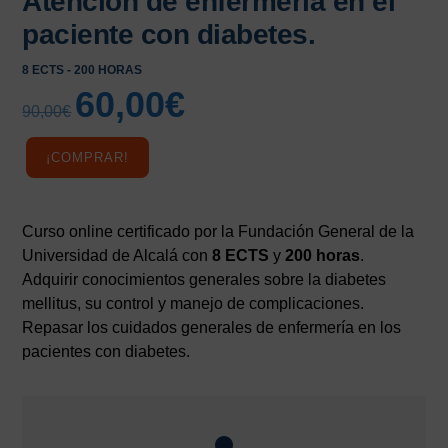
Atención de enfermería en el
paciente con diabetes.
8 ECTS - 200 HORAS
60,00
€
El
El
90,00
€
precio
precio
original
actual
¡COMPRAR!
era:
es:
90,00€.
60,00€.
Curso online certificado por la Fundación General de la
Universidad de Alcalá con
8 ECTS
y
200 horas
.
Adquirir conocimientos generales sobre la diabetes
mellitus, su control y manejo de complicaciones.
Repasar los cuidados generales de enfermería en los
pacientes con diabetes.