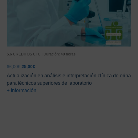
5.6 CRÉDITOS CFC | Duración: 40 horas
El
El
66,00
€
25,00
€
precio
precio
Actualización en análisis e interpretación clínica de orina
original
actual
para técnicos superiores de laboratorio
era:
es:
+ Información
66,00€.
25,00€.