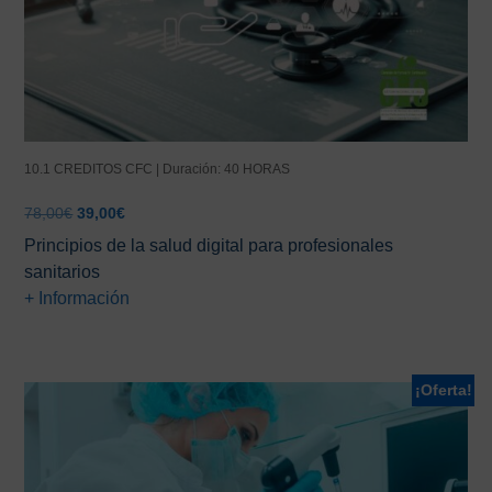
10.1 CREDITOS CFC | Duración: 40 HORAS
El
El
78,00
€
39,00
€
precio
precio
Principios de la salud digital para profesionales
original
actual
sanitarios
era:
es:
+ Información
78,00€.
39,00€.
¡Oferta!