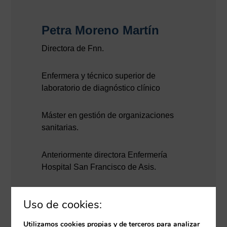
Petra Moreno Martín
Directora de Fnn.
Enfermera y técnico superior de
laboratorio de diagnóstico clínico
Máster en gestión de organizaciones
sanitarias.
Anteriormente directora Enfermería
Hospital San Francisco de Asis.
Colaboradora docente con las
Uso de cookies:
universidades: Europea de Madrid,
Francisco de Vitoria y Somosaguas.
Utilizamos cookies propias y de terceros para analizar