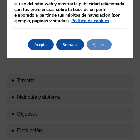
el uso del sitio web y mostrarte publicidad relacionada
con tus preferencias sobre la base de un perfil
Amplia experiencia como directora y
elaborado a partir de tus hábitos de navegación (por
docente en actividades de formación
ejemplo, páginas visitadas).
Política de cookies
continuada. Cuenta con varias
publicaciones y participaciones en
jornadas y congresos
Aceptar
Rechazar
Ajustes
Temario
Matrícula y diploma
Objetivos
Evaluación