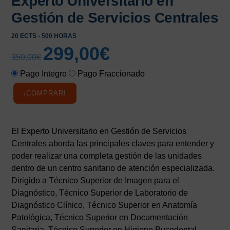
Experto Universitario en
Gestión de Servicios Centrales
20 ECTS - 500 HORAS
299,00
€
El
El
350,00
€
precio
precio
Pago Integro
Pago Fraccionado
original
actual
era:
es:
¡COMPRAR!
350,00€.
299,00€.
El Experto Universitario en Gestión de Servicios
Centrales aborda las principales claves para entender y
poder realizar una completa gestión de las unidades
dentro de un centro sanitario de atención especializada.
Dirigido a Técnico Superior de Imagen para el
Diagnóstico, Técnico Superior de Laboratorio de
Diagnóstico Clínico, Técnico Superior en Anatomía
Patológica, Técnico Superior en Documentación
Sanitaria, Técnico Superior en Higiene Bucodental,