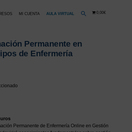
0,00€
RESOS
MI CUENTA
AULA VIRTUAL
mación Permanente en
ipos de Enfermería
l
recio
ccionado
ctual
s:
75,00€.
euros
ación Permanente de Enfermería Online en Gestión