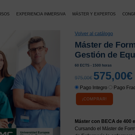
RSOS
EXPERIENCIA INMERSIVA
MÁSTER Y EXPERTOS
CONG
Volver al catálogo
Máster de For
Gestión de Equ
60 ECTS - 1500 horas
575,00
€
El
E
975,00
€
precio
p
Pago Integro
Pago Fra
original
a
era:
e
¡COMPRAR!
975,00€.
5
Máster con BECA de 400 
Cursando el Máster de Form