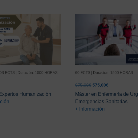
S ECTS | Duración: 1000 HORAS
60 ECTS | Duración: 1500 HORAS
El
El
975,00
€
575,00
€
precio
precio
Expertos Humanización
Máster en Enfermería de Urg
original
actual
ación
Emergencias Sanitarias
era:
es:
+ Información
975,00€.
575,00€.