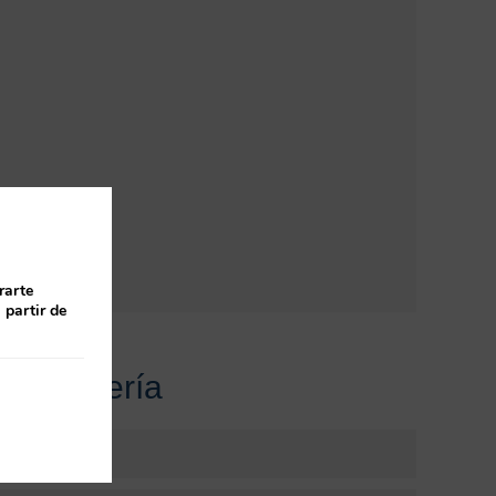
rarte
 partir de
Enfermería