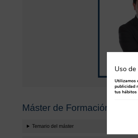
Uso de 
Utilizamos 
publicidad 
tus hábitos
Máster de Formación Perma
Temario del máster