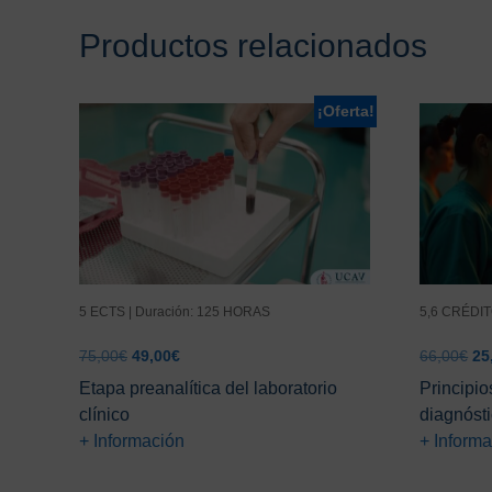
Productos relacionados
¡Oferta!
5 ECTS | Duración: 125 HORAS
5,6 CRÉDIT
El
El
El
75,00
€
49,00
€
66,00
€
25
precio
precio
pr
Etapa preanalítica del laboratorio
Principio
original
actual
ori
clínico
diagnóst
era:
es:
era
+ Información
+ Inform
75,00€.
49,00€.
66