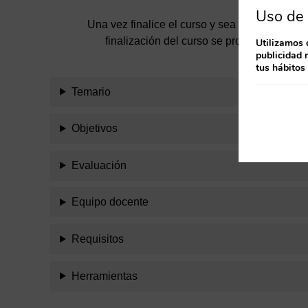
Uso de 
Una vez finalice el curso y sea evaluado como
finalización del curso se procederá a la s
Utilizamos 
publicidad 
tus hábitos
Temario
Objetivos
Evaluación
Equipo docente
Requisitos
Herramientas