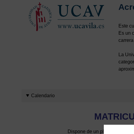
Acr
Este cu
Es un c
carrera
La Uni
categor
aproxi
Calendario
MATRIC
Dispone de un plazo máximo de 