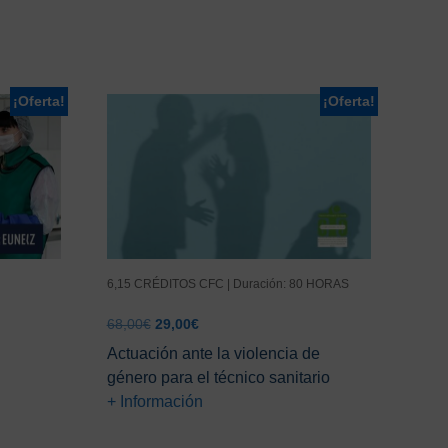
¡Oferta!
¡Oferta!
6,15 CRÉDITOS CFC | Duración: 80 HORAS
El
El
68,00
€
29,00
€
precio
precio
Actuación ante la violencia de
original
actual
género para el técnico sanitario
era:
es:
+ Información
68,00€.
29,00€.