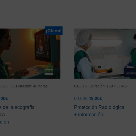
¡Oferta!
OS CFC | Duración: 40 horas
6 ECTS | Duración: 150 HORAS
El
El
El
,00
€
80,00
€
49,00
€
ecio
precio
precio
precio
s de la ecografía
Protección Radiológica
ginal
actual
original
actual
ica
+ Información
:
es:
era:
es:
ación
,00€.
25,00€.
80,00€.
49,00€.