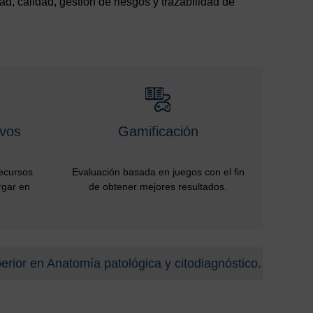
ad, calidad, gestión de riesgos y trazabilidad de
ivos
Gamificación
recursos
Evaluación basada en juegos con el fin
rgar en
de obtener mejores resultados.
perior en Anatomía patológica y citodiagnóstico.