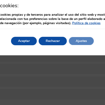
cookies:
 apto, dispondrá de un certificado provisional que podrá descar
olicitud y emisión del diploma del curso certificado como titulo p
cookies propias y de terceros para analizar el uso del sitio web y most
relacionada con tus preferencias sobre la base de un perfil elaborado a
 de navegación (por ejemplo, páginas visitadas).
Política de cookies
Aceptar
Rechazar
Ajustes