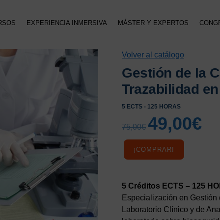
RSOS
EXPERIENCIA INMERSIVA
MÁSTER Y EXPERTOS
CONG
Volver al catálogo
Gestión de la C
Trazabilidad en
5 ECTS - 125 HORAS
49,00
€
El
El
75,00
€
precio
preci
original
actua
¡COMPRAR!
era:
es:
75,00€.
49,00
5 Créditos ECTS – 125 H
Especialización en Gestión 
Laboratorio Clínico y de An