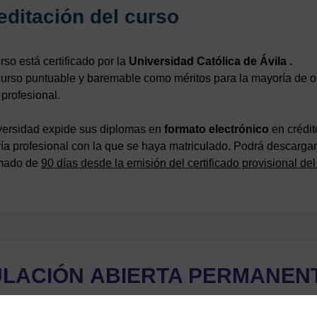
editación del curso
rso está certificado por la
Universidad Católica de Ávila .
urso puntuable y baremable como méritos para la mayoría de opo
 profesional.
versidad expide sus diplomas en
formato electrónico
en crédit
ía profesional con la que se haya matriculado. Podrá descargars
mado de
90 días desde la emisión del certificado provisional del
ULACIÓN
ABIERTA PERMANEN
180 días para la realización del curso. El tiempo
mínimo
para 