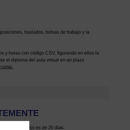
siciones, traslados, bolsas de trabajo y la
os y horas con código CSV, figurando en ellos la
e el diploma del aula virtual en un plazo
 curso.
TEMENTE
finalizar el curso es de 20 días.