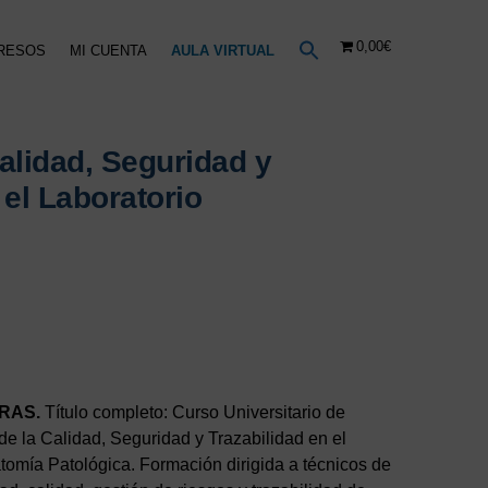
0,00€
RESOS
MI CUENTA
AULA VIRTUAL
alidad, Seguridad y
 el Laboratorio
o
l
€.
ORAS.
Título completo: Curso Universitario de
de la Calidad, Seguridad y Trazabilidad en el
atomía Patológica. Formación dirigida a técnicos de