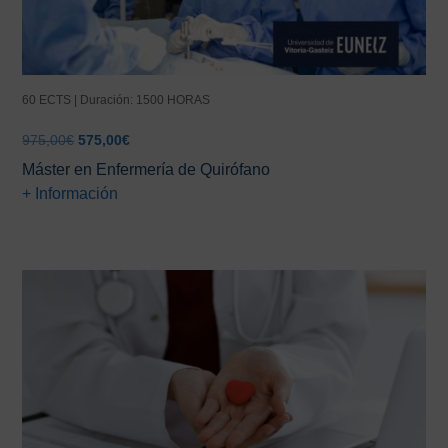
60 ECTS | Duración: 1500 HORAS
El
El
975,00
€
575,00
€
precio
precio
Máster en Enfermería de Quirófano
original
actual
+ Información
era:
es:
975,00€.
575,00€.