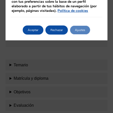
con tus preferencias sobre la base de un perfil
elaborado a partir de tus hábitos de navegación (por
Amplia experiencia como directora y
ejemplo, páginas visitadas).
Política de cookies
docente en actividades de formación
continuada. Cuenta con varias
publicaciones y participaciones en
Aceptar
Rechazar
Ajustes
jornadas y congresos
Temario
Matrícula y diploma
Objetivos
Evaluación