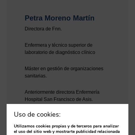
Petra Moreno Martín
Directora de Fnn.
Enfermera y técnico superior de
laboratorio de diagnóstico clínico
Máster en gestión de organizaciones
sanitarias.
Anteriormente directora Enfermería
Hospital San Francisco de Asis.
Uso de cookies:
Colaboradora docente con las
universidades: Europea de Madrid,
Utilizamos cookies propias y de terceros para analizar
Francisco de Vitoria y Somosaguas.
el uso del sitio web y mostrarte publicidad relacionada