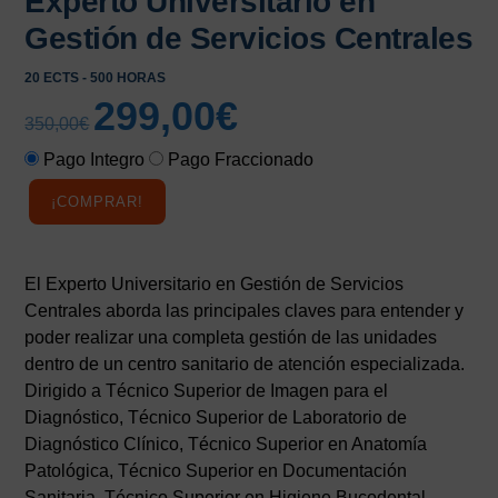
Experto Universitario en
Gestión de Servicios Centrales
20 ECTS - 500 HORAS
299,00
€
El
El
350,00
€
precio
precio
Pago Integro
Pago Fraccionado
original
actual
era:
es:
¡COMPRAR!
350,00€.
299,00€.
El Experto Universitario en Gestión de Servicios
Centrales aborda las principales claves para entender y
poder realizar una completa gestión de las unidades
dentro de un centro sanitario de atención especializada.
Dirigido a Técnico Superior de Imagen para el
Diagnóstico, Técnico Superior de Laboratorio de
Diagnóstico Clínico, Técnico Superior en Anatomía
Patológica, Técnico Superior en Documentación
Sanitaria, Técnico Superior en Higiene Bucodental,