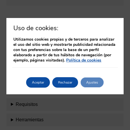
Uso de cookies:
Temario
Utilizamos cookies propias y de terceros para analizar
Matrícula y diploma
el uso del sitio web y mostrarte publicidad relacionada
con tus preferencias sobre la base de un perfil
elaborado a partir de tus hábitos de navegación (por
Objetivos
ejemplo, páginas visitadas).
Política de cookies
Evaluación
Aceptar
Rechazar
Ajustes
Equipo docente
Requisitos
Herramientas