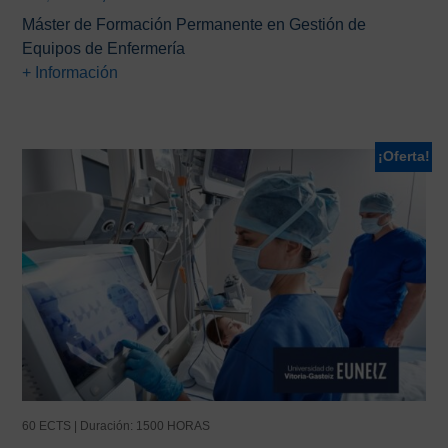
precio
precio
Máster de Formación Permanente en Gestión de
original
actual
Equipos de Enfermería
era:
es:
+ Información
975,00€.
575,00€.
¡Oferta!
60 ECTS | Duración: 1500 HORAS