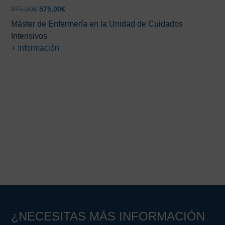
El
El
975,00
€
575,00
€
precio
precio
Máster de Enfermería en la Unidad de Cuidados
original
actual
Intensivos
era:
es:
+ Información
975,00€.
575,00€.
Barra
lateral
principal
¿NECESITAS MÁS INFORMACIÓN