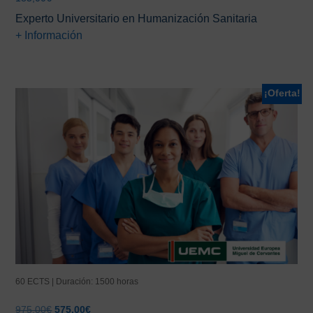
Experto Universitario en Humanización Sanitaria
+ Información
¡Oferta!
60 ECTS | Duración: 1500 horas
El
El
975,00
€
575,00
€