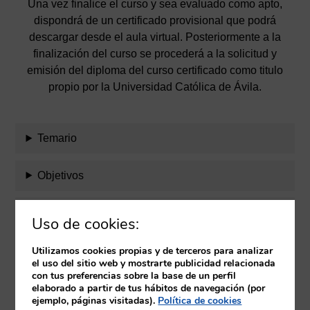
Una vez finalice el curso y sea evaluado como apto,
dispondrá de un certificado provisional que podrá
descargar desde el aula virtual. Posteriormente a la
finalización del curso se procederá a la solicitud y
emisión del diploma del curso certificado como titulo
propio por la Universidad Católica de Ávila.
Temario
Objetivos
Evaluación
Uso de cookies:
Equipo docente
Utilizamos cookies propias y de terceros para analizar
el uso del sitio web y mostrarte publicidad relacionada
con tus preferencias sobre la base de un perfil
Requisitos
elaborado a partir de tus hábitos de navegación (por
ejemplo, páginas visitadas).
Política de cookies