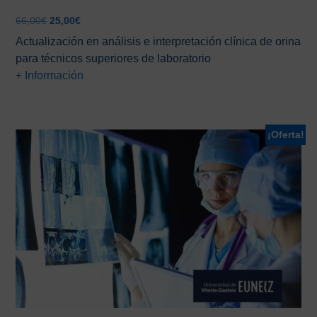
El
El
66,00
€
25,00
€
precio
precio
Actualización en análisis e interpretación clínica de orina
original
actual
para técnicos superiores de laboratorio
era:
es:
+ Información
66,00€.
25,00€.
¡Oferta!