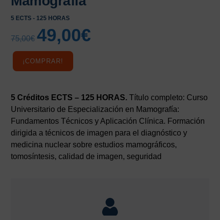
Mamografía
5 ECTS - 125 HORAS
49,00
€
El
El
75,00
€
precio
precio
original
actual
¡COMPRAR!
era:
es:
75,00€.
49,00€.
5 Créditos ECTS – 125 HORAS.
Título completo: Curso
Universitario de Especialización en Mamografía:
Fundamentos Técnicos y Aplicación Clínica. Formación
dirigida a técnicos de imagen para el diagnóstico y
medicina nuclear sobre estudios mamográficos,
tomosíntesis, calidad de imagen, seguridad