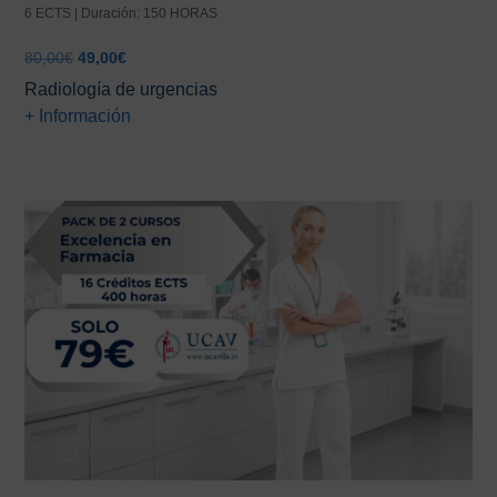
6 ECTS | Duración: 150 HORAS
El
El
80,00
€
49,00
€
precio
precio
Radiología de urgencias
original
actual
+ Información
era:
es:
80,00€.
49,00€.