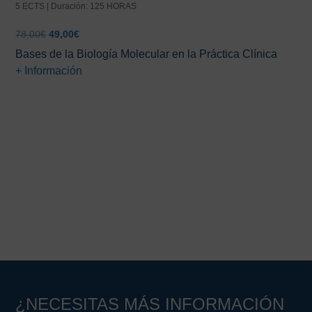
5 ECTS | Duración: 125 HORAS
El
El
78,00
€
49,00
€
precio
precio
Bases de la Biología Molecular en la Práctica Clínica
original
actual
+ Información
era:
es:
78,00€.
49,00€.
Barra
lateral
principal
¿NECESITAS MÁS INFORMACIÓN