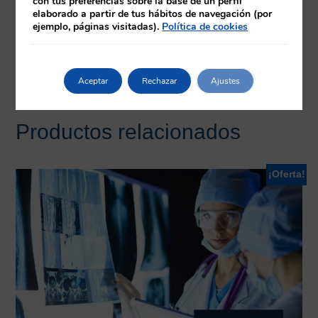
con tus preferencias sobre la base de un perfil
elaborado a partir de tus hábitos de navegación (por
ejemplo, páginas visitadas).
Política de cookies
Requisitos
Herramientas
Aceptar
Rechazar
Ajustes
Productos relacionados
¡Oferta!