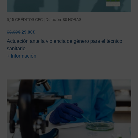
6,15 CRÉDITOS CFC | Duración: 80 HORAS
El
El
68,00
€
29,00
€
precio
precio
Actuación ante la violencia de género para el técnico
original
actual
sanitario
era:
es:
+ Información
68,00€.
29,00€.