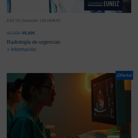
6 ECTS | Duración: 150 HORAS
El
El
80,00
€
49,00
€
precio
precio
Radiología de urgencias
original
actual
+ Información
era:
es:
80,00€.
49,00€.
¡Oferta!