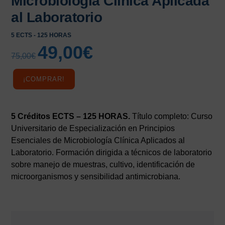
Microbiología Clínica Aplicada
al Laboratorio
5 ECTS - 125 HORAS
49,00
€
El
El
75,00
€
precio
precio
original
actual
¡COMPRAR!
era:
es:
75,00€.
49,00€.
5 Créditos ECTS – 125 HORAS.
Título completo: Curso
Universitario de Especialización en Principios
Esenciales de Microbiología Clínica Aplicados al
Laboratorio. Formación dirigida a técnicos de laboratorio
sobre manejo de muestras, cultivo, identificación de
microorganismos y sensibilidad antimicrobiana.