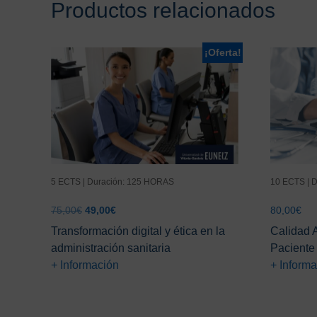
Productos relacionados
¡Oferta!
5 ECTS | Duración: 125 HORAS
10 ECTS | 
El
El
75,00
€
49,00
€
80,00
€
precio
precio
Transformación digital y ética en la
Calidad A
original
actual
administración sanitaria
Paciente
era:
es:
+ Información
+ Inform
75,00€.
49,00€.