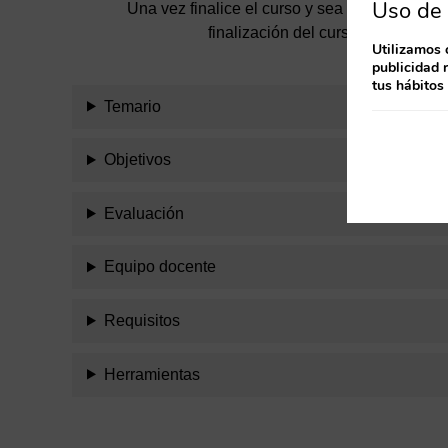
Uso de 
Una vez finalice el curso y sea evaluado como
finalización del curso se proceder
Utilizamos 
publicidad 
tus hábitos
Temario
Objetivos
Evaluación
Equipo docente
Requisitos
Herramientas