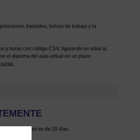
siciones, traslados, bolsas de trabajo y la
os y horas con código CSV, figurando en ellos la
e el diploma del aula virtual en un plazo
 curso.
TEMENTE
finalizar el curso es de 20 días.