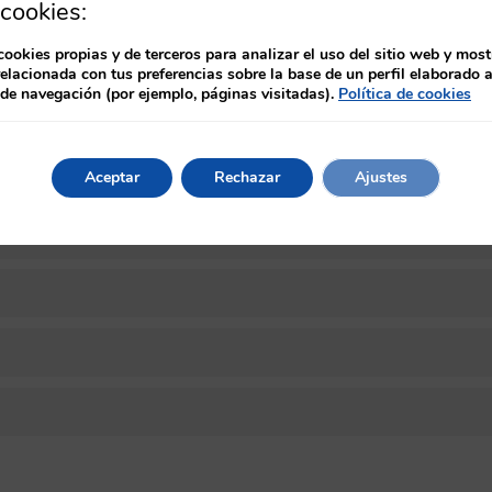
cookies:
 apto, dispondrá de un certificado provisional que podrá descar
á a la solicitud y emisión del diploma del curso certificado por
cookies propias y de terceros para analizar el uso del sitio web y most
relacionada con tus preferencias sobre la base de un perfil elaborado a
 de navegación (por ejemplo, páginas visitadas).
Política de cookies
Aceptar
Rechazar
Ajustes