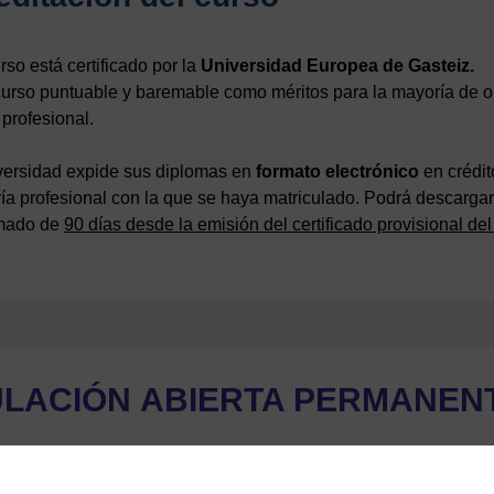
rso está certificado por la
Universidad Europea de Gasteiz.
urso puntuable y baremable como méritos para la mayoría de opo
 profesional.
versidad expide sus diplomas en
formato electrónico
en crédit
ía profesional con la que se haya matriculado. Podrá descargars
mado de
90 días desde la emisión del certificado provisional del
ULACIÓN
ABIERTA PERMANEN
180 días para la realización del curso. El tiempo
mínimo
para 