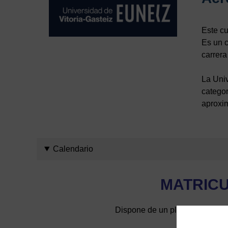
Este cu
Es un c
carrera
La Uni
categor
aproxi
Calendario
MATRIC
Dispone de un plazo máximo de 