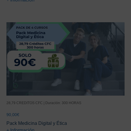
era:
es:
115,00€.
99,00€.
28,79 CREDITOS CFC | Duración: 300 HORAS
90,00
€
Pack Medicina Digital y Ética
+ Información