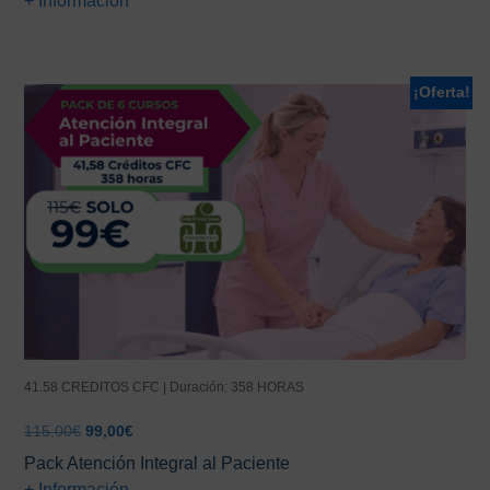
+ Información
¡Oferta!
41.58 CREDITOS CFC | Duración: 358 HORAS
El
El
115,00
€
99,00
€
precio
precio
Pack Atención Integral al Paciente
original
actual
+ Información