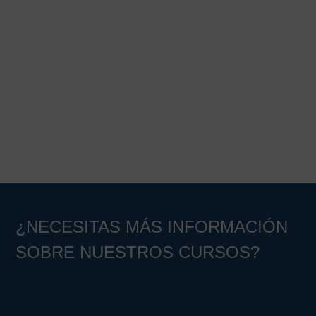
65,00€.
19,00€.
Barra
lateral
principal
¿NECESITAS MÁS INFORMACIÓN
SOBRE NUESTROS CURSOS?