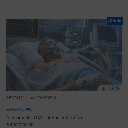
¡Oferta!
8 ECTS | Duración: 200 HORAS
El
El
85,00
€
55,00
€
precio
precio
Atención del TCAE al Paciente Crítico
original
actual
+ Información
era:
es: