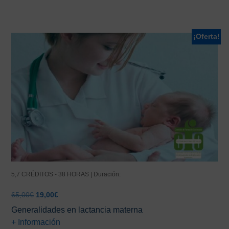
85,00€.
55,00€.
¡Oferta!
5,7 CRÉDITOS - 38 HORAS | Duración:
El
El
65,00
€
19,00
€
precio
precio
Generalidades en lactancia materna
original
actual
+ Información
era:
es: