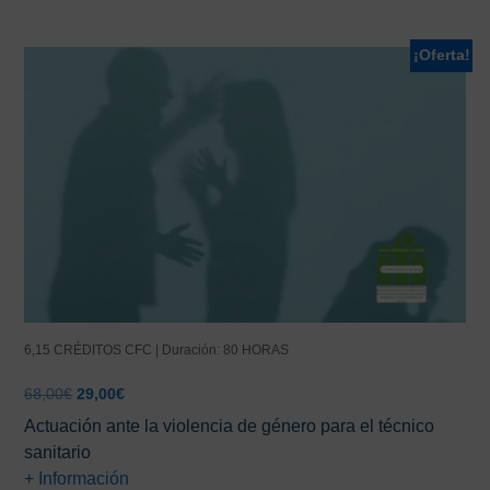
¡Oferta!
6,15 CRÉDITOS CFC | Duración: 80 HORAS
El
El
68,00
€
29,00
€
precio
precio
Actuación ante la violencia de género para el técnico
original
actual
sanitario
era:
es:
+ Información
68,00€.
29,00€.