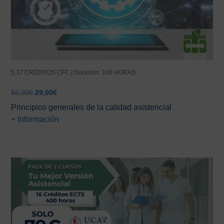
5,37 CRÉDITOS CFC | Duración: 100 HORAS
El
El
66,00
€
29,00
€
precio
precio
Principios generales de la calidad asistencial
original
actual
+ Información
era:
es:
66,00€.
29,00€.