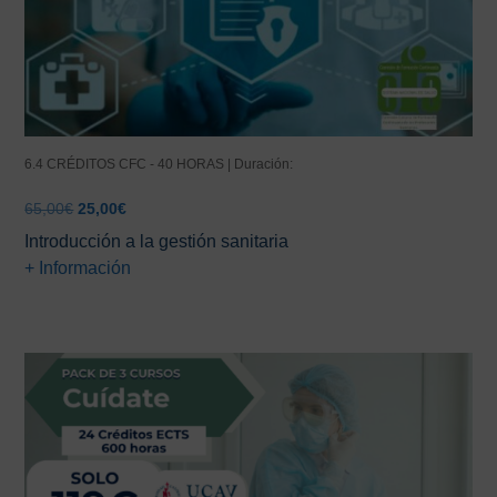
6.4 CRÉDITOS CFC - 40 HORAS | Duración:
El
El
65,00
€
25,00
€
precio
precio
Introducción a la gestión sanitaria
original
actual
+ Información
era:
es:
65,00€.
25,00€.