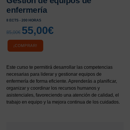
Gestión de equipos de
enfermería
8 ECTS - 200 HORAS
55,00
€
El
El
85,00
€
precio
precio
original
actual
¡COMPRAR!
era:
es:
85,00€.
55,00€.
Este curso te permitirá desarrollar las competencias
necesarias para liderar y gestionar equipos de
enfermería de forma eficiente. Aprenderás a planificar,
organizar y coordinar los recursos humanos y
asistenciales, favoreciendo una atención de calidad, el
trabajo en equipo y la mejora continua de los cuidados.