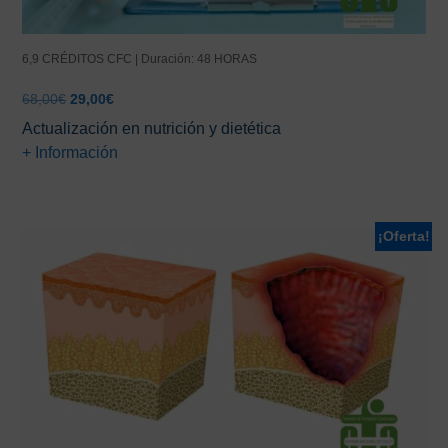
6,9 CRÉDITOS CFC | Duración: 48 HORAS
El
El
68,00
€
29,00
€
precio
precio
Actualización en nutrición y dietética
original
actual
+ Información
era:
es:
68,00€.
29,00€.
¡Oferta!