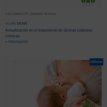
4,83 créditos CFC | Duración: 80 horas
El
El
65,00
€
19,00
€
precio
precio
Actualización en el tratamiento de úlceras cutáneas
original
actual
crónicas
era:
es:
+ Información
65,00€.
19,00€.
¡Oferta!