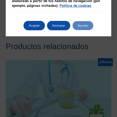
elaborado a partir de tus hábitos de navegación (por
ejemplo, páginas visitadas).
Política de cookies
Requisitos
Herramientas
Aceptar
Rechazar
Ajustes
Productos relacionados
¡Oferta!