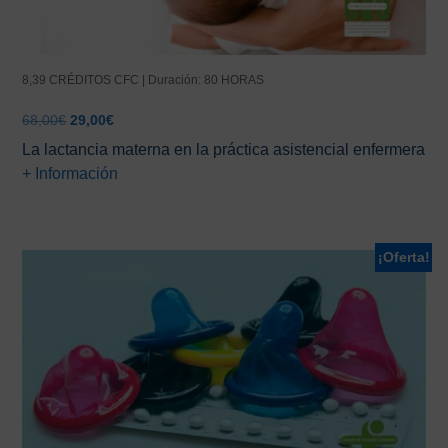
8,39 CRÉDITOS CFC | Duración: 80 HORAS
El
El
68,00
€
29,00
€
precio
precio
La lactancia materna en la práctica asistencial enfermera
original
actual
+ Información
era:
es:
68,00€.
29,00€.
¡Oferta!