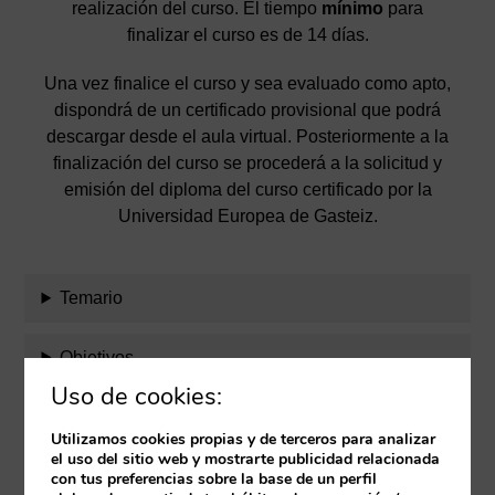
realización del curso. El tiempo
mínimo
para
finalizar el curso es de 14 días.
Una vez finalice el curso y sea evaluado como apto,
dispondrá de un certificado provisional que podrá
descargar desde el aula virtual. Posteriormente a la
finalización del curso se procederá a la solicitud y
emisión del diploma del curso certificado por la
Universidad Europea de Gasteiz.
Temario
Objetivos
Uso de cookies:
Evaluación
Utilizamos cookies propias y de terceros para analizar
el uso del sitio web y mostrarte publicidad relacionada
Equipo docente
con tus preferencias sobre la base de un perfil