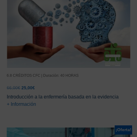
6.8 CRÉDITOS CFC | Duración: 40 HORAS
El
El
66,00
€
25,00
€
precio
precio
Introducción a la enfermería basada en la evidencia
original
actual
+ Información
era:
es:
66,00€.
25,00€.
¡Oferta!