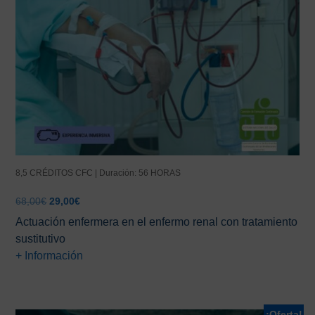
8,5 CRÉDITOS CFC | Duración: 56 HORAS
El
El
68,00
€
29,00
€
precio
precio
Actuación enfermera en el enfermo renal con tratamiento
original
actual
sustitutivo
era:
es:
+ Información
68,00€.
29,00€.
¡Oferta!