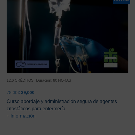
12.6 CRÉDITOS | Duración: 80 HORAS
El
El
78,00
€
39,00
€
precio
precio
Curso abordaje y administración segura de agentes
original
actual
citostáticos para enfermería
era:
es:
+ Información
78,00€.
39,00€.