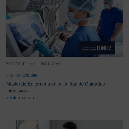
60 ECTS | Duración: 1500 HORAS
El
El
975,00
€
575,00
€
precio
precio
Máster de Enfermería en la Unidad de Cuidados
original
actual
Intensivos
era:
es:
+ Información
975,00€.
575,00€.