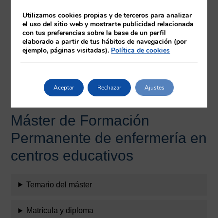
Dña. Eva Pilar López
Utilizamos cookies propias y de terceros para analizar
García
el uso del sitio web y mostrarte publicidad relacionada
con tus preferencias sobre la base de un perfil
Profesora titular de Fnn.
elaborado a partir de tus hábitos de navegación (por
ejemplo, páginas visitadas).
Política de cookies
Área comunitaria y
pediatría.
Aceptar
Rechazar
Ajustes
Máster de Formación
Permanente de enfermería en
centros educativos
Temario del máster
Matrícula y diploma