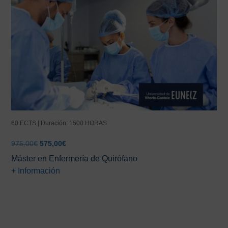
60 ECTS | Duración: 1500 HORAS
El
El
975,00
€
575,00
€
precio
precio
Máster en Enfermería de Quirófano
original
actual
+ Información
era:
es:
975,00€.
575,00€.