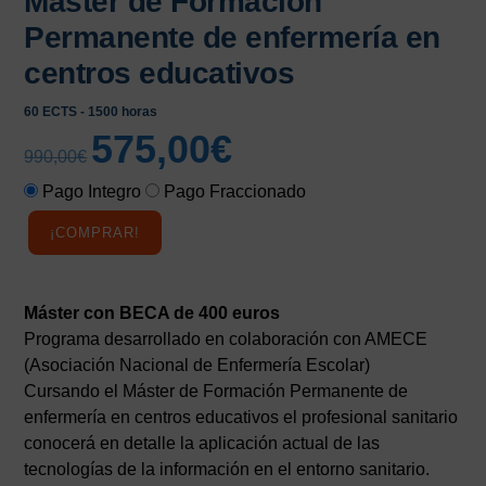
Máster de Formación
Permanente de enfermería en
centros educativos
60 ECTS - 1500 horas
575,00
€
El
El
990,00
€
precio
precio
Pago Integro
Pago Fraccionado
original
actual
era:
es:
¡COMPRAR!
990,00€.
575,00€.
Máster con BECA de 400 euros
Programa desarrollado en colaboración con AMECE
(Asociación Nacional de Enfermería Escolar)
Cursando el Máster de Formación Permanente de
enfermería en centros educativos el profesional sanitario
conocerá en detalle la aplicación actual de las
tecnologías de la información en el entorno sanitario.