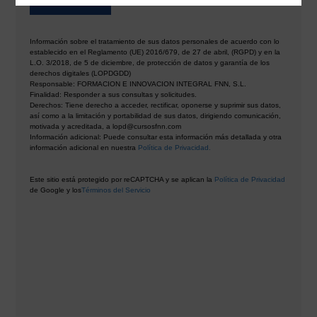
Información sobre el tratamiento de sus datos personales de acuerdo con lo
establecido en el Reglamento (UE) 2016/679, de 27 de abril, (RGPD) y en la
L.O. 3/2018, de 5 de diciembre, de protección de datos y garantía de los
derechos digitales (LOPDGDD)
Responsable: FORMACION E INNOVACION INTEGRAL FNN, S.L.
Finalidad: Responder a sus consultas y solicitudes.
Derechos: Tiene derecho a acceder, rectificar, oponerse y suprimir sus datos,
así como a la limitación y portabilidad de sus datos, dirigiendo comunicación,
motivada y acreditada, a lopd@cursosfnn.com
Información adicional: Puede consultar esta información más detallada y otra
información adicional en nuestra
Política de Privacidad.
Este sitio está protegido por reCAPTCHA y se aplican la
Política de Privacidad
de Google y los
Términos del Servicio