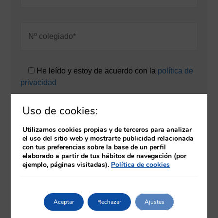
He leído y estoy de acuerdo con la
política de
privacidad
Uso de cookies:
Autorizo a Fnn a informar al Colegio de
Enfermería de Guipúzcoa sobre todas las
Utilizamos cookies propias y de terceros para analizar
actividades que realice en la plataforma Fnn.
el uso del sitio web y mostrarte publicidad relacionada
con tus preferencias sobre la base de un perfil
elaborado a partir de tus hábitos de navegación (por
Declaro que soy colegiado en el Colegio de
ejemplo, páginas visitadas).
Política de cookies
Enfermería de Guipúzcoa y, de no ser así, acepto
asumir el pago de las tasas correspondientes.
Aceptar
Rechazar
Ajustes