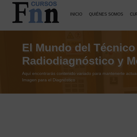
Saltar
Saltar
a
al
INICIO
QUIÉNES SOMOS
CU
la
contenido
navegación
principal
CURSOS
Especializados
principal
FNN
en
cursos
El Mundo del Técnico
online
Radiodiagnóstico y M
Aquí encontrarás contenido variado para mantenerte actua
Imagen para el Diagnóstico