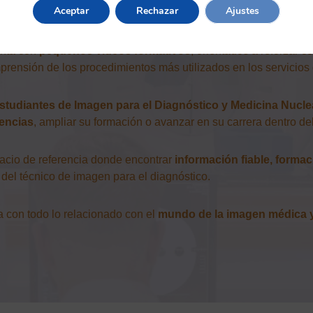
Aceptar
Rechazar
Ajustes
a nuclear, así como a estudiantes que quieren estar al día de l
nta con
pequeños vídeos formativos
, orientados a reforzar c
comprensión de los procedimientos más utilizados en los servicio
studiantes de Imagen para el Diagnóstico y Medicina Nucle
encias
, ampliar su formación o avanzar en su carrera dentro del
pacio de referencia donde encontrar
información fiable, forma
 del técnico de imagen para el diagnóstico.
 con todo lo relacionado con el
mundo de la imagen médica y