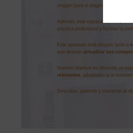
imagen para el diagnóstico y medicin
Además, este espacio se compleme
práctica profesional y facilitar la 
Este apartado está dirigido tanto a
e
que desean
actualizar sus compet
Nuestro objetivo es ofrecerte un es
relevantes
, adaptados a la realidad
Descubre, aprende y mantente al día