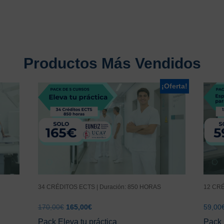
Productos Más Vendidos
¡Oferta!
34 CRÉDITOS ECTS | Duración: 850 HORAS
12 CRÉ
El
El
170,00
€
165,00
€
59,00
precio
precio
Pack Eleva tu práctica
Pack 