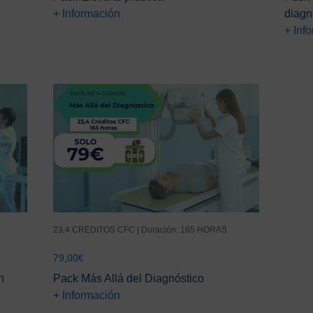
original
actual
+ Información
diagn
era:
es:
+ Inf
170,00€.
165,00€.
23,4 CREDITOS CFC | Duración: 165 HORAS
79,00
€
n
Pack Más Allá del Diagnóstico
+ Información