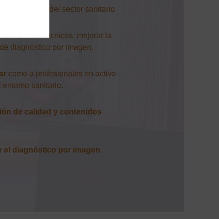
as novedades del sector sanitario.
onocimientos técnicos, mejorar la
s de diagnóstico por imagen.
ar
como a profesionales en activo
 entorno sanitario.
ción de calidad y contenidos
 el diagnóstico por imagen
.