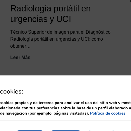
Radiología portátil en
urgencias y UCI
Técnico Superior de Imagen para el Diagnóstico
Radiología portátil en urgencias y UCI: cómo
obtener…
Radiología
Leer Más
portátil
en
urgencias
y
cookies:
UCI
cookies propias y de terceros para analizar el uso del sitio web y most
e Imagen para el Diagnóstico
, un espacio informativo y for
relacionada con tus preferencias sobre la base de un perfil elaborado a
 de navegación (por ejemplo, páginas visitadas).
Política de cookies
 ámbito de la
imagen médica y el diagnóstico por imagen
.
idos de actualidad, formación especializada y recursos prá