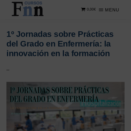
Saltar
MENU
0,00
€
al
contenido
CURSOS
Especializados
principal
FNN
en
1º Jornadas sobre Prácticas
cursos
del Grado en Enfermería: la
online
innovación en la formación