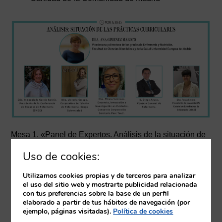
Mesa 1. «Panel de Expertos. Análisis de la situación de
las prácticas curriculares»
Uso de cookies:
Moderador:
Utilizamos cookies propias y de terceros para analizar
el uso del sitio web y mostrarte publicidad relacionada
Dra. Ana Gimenez Maroto. Vicedecana y
con tus preferencias sobre la base de un perfil
directora de los grados de Enfermería y
elaborado a partir de tus hábitos de navegación (por
Nutrición. Facultad de Ciencias Biomédicas y
ejemplo, páginas visitadas).
Política de cookies
de la Salud Universidad Europea de Madrid.