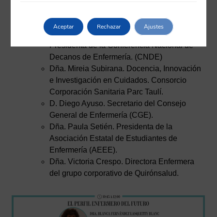
Ponentes:
Dña. Inmaculada Garcia García. Profesora
Aceptar
Rechazar
Ajustes
Titular de la Universidad de Granada y
Presidenta de la Conferencia Nacional de
Decanos de Enfermería. (CNDE)
Dña. Mireia Subirana. Docencia, Innovación
e Investigación en Cuidados. Consorcio
Corporación Sanitaria Parc Taulí.
D. Diego Ayuso. Secretario del Consejo
General de Enfermería (CGE).
Dña. Paula Setién. Presidenta de la
Asociación Estatal de Estudiantes de
Enfermería (AEEE).
Dña. Victoria Crespo. Directora Enfermera
del grupo corporativo de Quirónsalud.