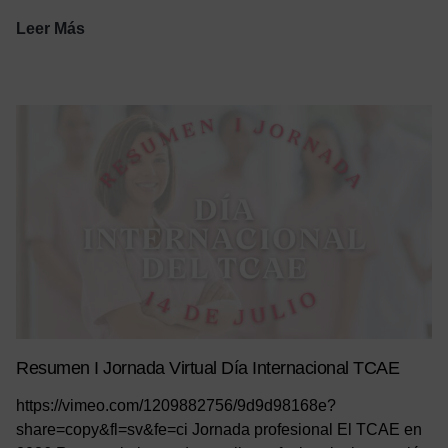
Entrevista
Leer Más
a
Juan
David
Fernández
Sánchez
Resumen I Jornada Virtual Día Internacional TCAE
https://vimeo.com/1209882756/9d9d98168e?
share=copy&fl=sv&fe=ci Jornada profesional El TCAE en