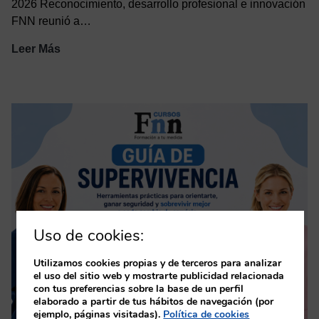
2026 Reconocimiento, desarrollo profesional e innovación
FNN reunió a…
Resumen
Leer Más
I
Jornada
Virtual
Día
Internacional
TCAE
Uso de cookies:
Utilizamos cookies propias y de terceros para analizar
el uso del sitio web y mostrarte publicidad relacionada
con tus preferencias sobre la base de un perfil
elaborado a partir de tus hábitos de navegación (por
ejemplo, páginas visitadas).
Política de cookies