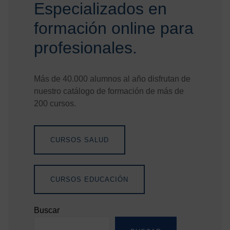
Especializados en
Enfermería
en
formación online para
Hospitalización:
profesionales.
un
encuentro
que
Más de 40.000 alumnos al año disfrutan de
impulsa
nuestro catálogo de formación de más de
el
200 cursos.
futuro
de
los
CURSOS SALUD
cuidados
CURSOS EDUCACIÓN
Buscar