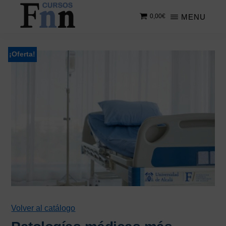
Saltar
Saltar
MENU
0,00
€
al
a
contenido
la
CURSOS
Especializados
principal
barra
FNN
en
lateral
¡Oferta!
cursos
principal
online
Volver al catálogo