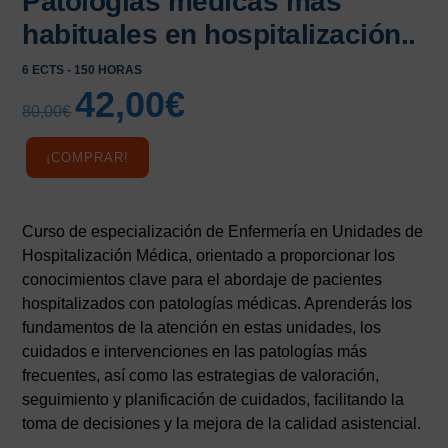
Patologías médicas más
habituales en hospitalización..
6 ECTS - 150 HORAS
42,00
€
El
El
80,00
€
precio
precio
original
actual
¡COMPRAR!
era:
es:
80,00€.
42,00€.
Curso de especialización de Enfermería en Unidades de
Hospitalización Médica, orientado a proporcionar los
conocimientos clave para el abordaje de pacientes
hospitalizados con patologías médicas. Aprenderás los
fundamentos de la atención en estas unidades, los
cuidados e intervenciones en las patologías más
frecuentes, así como las estrategias de valoración,
seguimiento y planificación de cuidados, facilitando la
toma de decisiones y la mejora de la calidad asistencial.