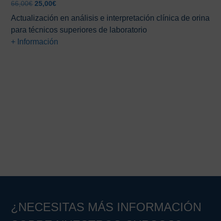
El
El
66,00
€
25,00
€
precio
precio
Actualización en análisis e interpretación clínica de orina
original
actual
para técnicos superiores de laboratorio
era:
es:
+ Información
66,00€.
25,00€.
Barra
lateral
principal
¿NECESITAS MÁS INFORMACIÓN