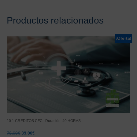
Productos relacionados
¡Oferta!
10.1 CREDITOS CFC | Duración: 40 HORAS
El
El
78,00
€
39,00
€