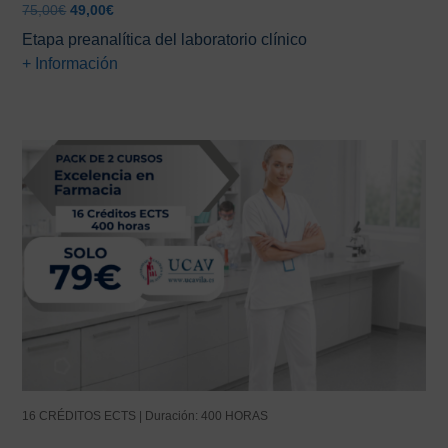
El
El
75,00
€
49,00
€
precio
precio
Etapa preanalítica del laboratorio clínico
original
actual
+ Información
era:
es:
75,00€.
49,00€.
16 CRÉDITOS ECTS | Duración: 400 HORAS