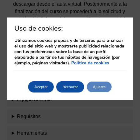
descargar desde el aula virtual. Posteriormente a la
finalización del curso se procederá a la solicitud y
emisión del diploma del curso certificado como titulo
propio por la Universidad Católica de Ávila.
Uso de cookies:
Utilizamos cookies propias y de terceros para analizar
el uso del sitio web y mostrarte publicidad relacionada
Temario
con tus preferencias sobre la base de un perfil
elaborado a partir de tus hábitos de navegación (por
ejemplo, páginas visitadas).
Política de cookies
Objetivos
Evaluación
Aceptar
Rechazar
Ajustes
Equipo docente
Requisitos
Herramientas