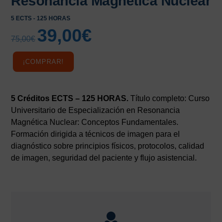
Resonancia Magnética Nuclear
5 ECTS - 125 HORAS
39,00
€
El
El
75,00
€
precio
precio
original
actual
¡COMPRAR!
era:
es:
75,00€.
39,00€.
5 Créditos ECTS – 125 HORAS.
Título completo: Curso
Universitario de Especialización en Resonancia
Magnética Nuclear: Conceptos Fundamentales.
Formación dirigida a técnicos de imagen para el
diagnóstico sobre principios físicos, protocolos, calidad
de imagen, seguridad del paciente y flujo asistencial.