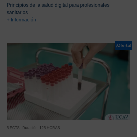
precio
precio
Principios de la salud digital para profesionales
original
actual
sanitarios
era:
es:
+ Información
78,00€.
39,00€.
¡Oferta!
5 ECTS | Duración: 125 HORAS