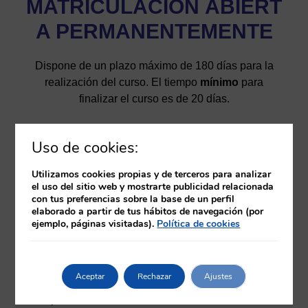
MATRICULACIÓN
ABIERT
A PERMANENTEMENTE
Dispone de un plazo máximo de 180 días para la
realización del curso. El tiempo
mínimo
para
finalizar el curso es de 20 días.
Una vez finalice el curso y sea evaluado como apto,
Uso de cookies:
dispondrá de un certificado provisional que podrá
descargar desde el aula virtual. Posteriormente a la
Utilizamos cookies propias y de terceros para analizar
finalización del curso se procederá a la solicitud y
el uso del sitio web y mostrarte publicidad relacionada
emisión del diploma del curso certificado por la
con tus preferencias sobre la base de un perfil
elaborado a partir de tus hábitos de navegación (por
Universidad Europea de Gasteiz.
ejemplo, páginas visitadas).
Política de cookies
Temario
Aceptar
Rechazar
Ajustes
Objetivos