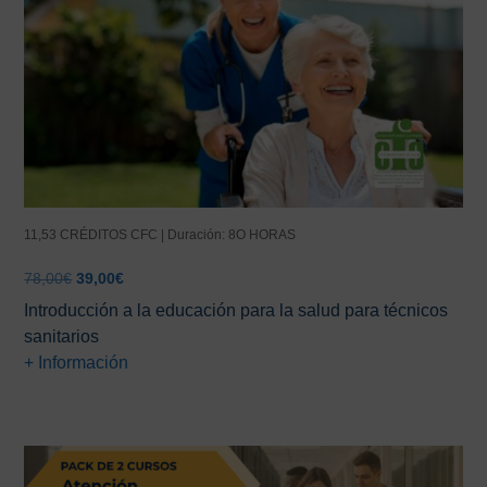
11,53 CRÉDITOS CFC | Duración: 8O HORAS
El
El
78,00
€
39,00
€
precio
precio
Introducción a la educación para la salud para técnicos
original
actual
sanitarios
era:
es:
+ Información
78,00€.
39,00€.