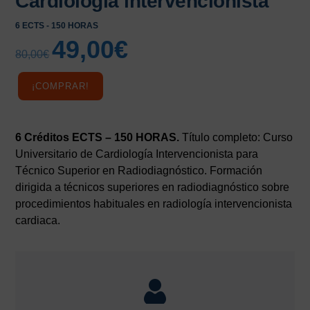
Cardiología intervencionista
6 ECTS - 150 HORAS
49,00
€
El
El
80,00
€
precio
precio
original
actual
¡COMPRAR!
era:
es:
80,00€.
49,00€.
6 Créditos ECTS – 150 HORAS.
Título completo: Curso
Universitario de Cardiología Intervencionista para
Técnico Superior en Radiodiagnóstico. Formación
dirigida a técnicos superiores en radiodiagnóstico sobre
procedimientos habituales en radiología intervencionista
cardiaca.