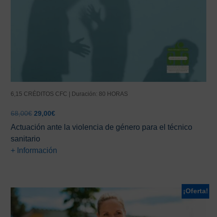
6,15 CRÉDITOS CFC | Duración: 80 HORAS
El
El
68,00
€
29,00
€
precio
precio
Actuación ante la violencia de género para el técnico
original
actual
sanitario
era:
es:
+ Información
68,00€.
29,00€.
¡Oferta!