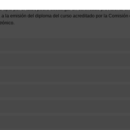
 apto por el tutor, podrá descargar un certificado provisional en
rá a la emisión del diploma del curso acreditado por la Comisi
trónico.