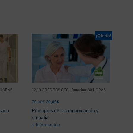
¡Oferta!
0 HORAS
12,19 CRÉDITOS CFC | Duración: 80 HORAS
El
El
78,00
€
39,00
€
precio
precio
mana
Principios de la comunicación y
original
actual
empatía
era:
es:
+ Información
78,00€.
39,00€.