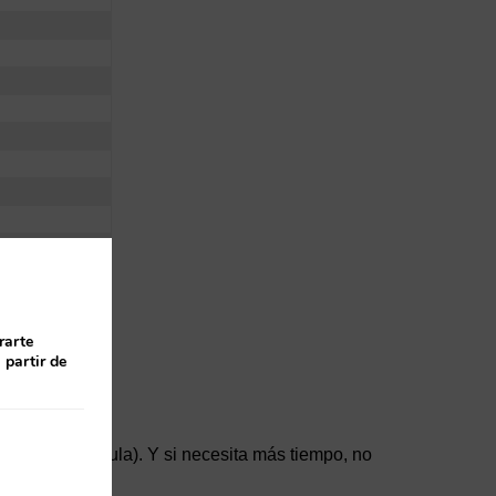
rarte
 partir de
eses de matrícula). Y si necesita más tiempo, no