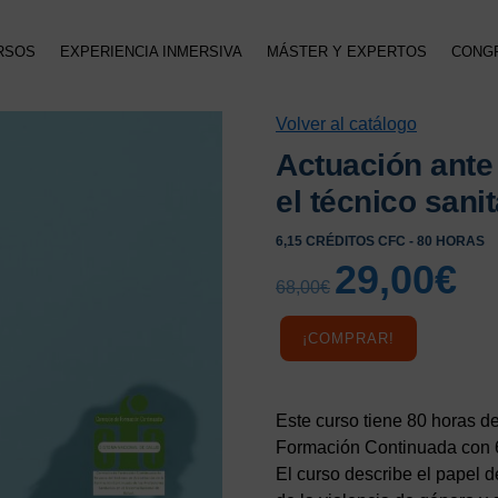
RSOS
EXPERIENCIA INMERSIVA
MÁSTER Y EXPERTOS
CONG
Volver al catálogo
Actuación ante 
el técnico sanit
6,15 CRÉDITOS CFC - 80 HORAS
29,00
€
El
El
68,00
€
precio
preci
original
actua
¡COMPRAR!
era:
es:
68,00€.
29,00
Este curso tiene 80 horas d
Formación Continuada con 6
El curso describe el papel d