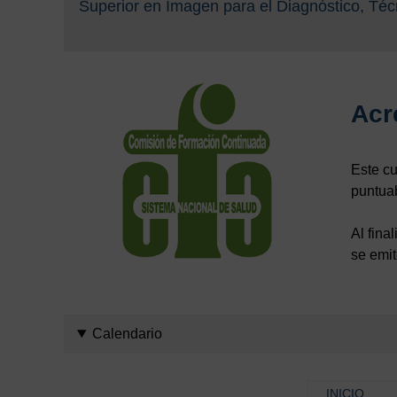
Superior en Imagen para el Diagnóstico, Técn
Acr
Este cu
puntuab
Al fina
se emit
Calendario
INICIO