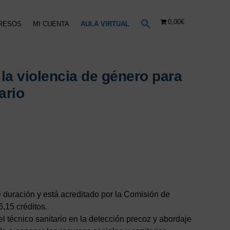
0,00€
RESOS
MI CUENTA
AULA VIRTUAL
la violencia de género para
ario
o
l
€.
e duración y está acreditado por la Comisión de
,15 créditos.
el técnico sanitario en la detección precoz y abordaje