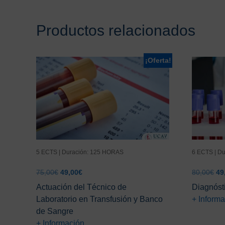
Productos relacionados
¡Oferta!
5 ECTS | Duración: 125 HORAS
6 ECTS | D
El
El
El
75,00
€
49,00
€
80,00
€
49
precio
precio
pr
Actuación del Técnico de
Diagnósti
original
actual
ori
Laboratorio en Transfusión y Banco
+ Inform
era:
es:
era
de Sangre
75,00€.
49,00€.
80
+ Información