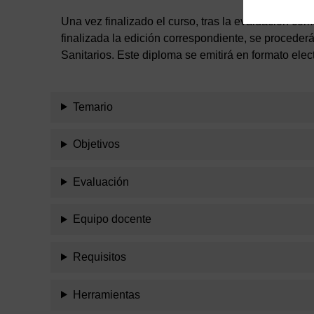
Una vez finalizado el curso, tras la evaluación como
finalizada la edición correspondiente, se procede
Sanitarios. Este diploma se emitirá en formato elec
Temario
Objetivos
Evaluación
Equipo docente
Requisitos
Herramientas