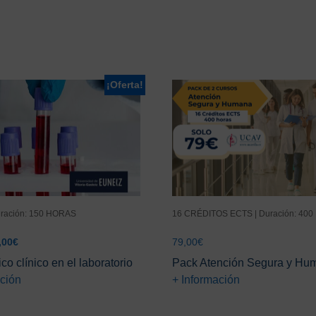
¡Oferta!
uración: 150 HORAS
16 CRÉDITOS ECTS | Duración: 40
El
,00
€
79,00
€
ecio
precio
co clínico en el laboratorio
Pack Atención Segura y Hu
ginal
actual
ación
+ Información
:
es:
,00€.
49,00€.