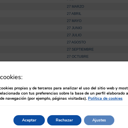
27 MARZO
27 ABRIL
27 MAYO
27 JUNIO
27 JULIO
27 AGOSTO
27 SEPTIEMBRE
27 OCTUBRE
RE
27 NOVIEMBRE
27 DICIEMBRE
cookies:
RE
27 ENERO
E
27 FEBRERO
cookies propias y de terceros para analizar el uso del sitio web y most
relacionada con tus preferencias sobre la base de un perfil elaborado a
 de navegación (por ejemplo, páginas visitadas).
Política de cookies
 en cualquier momento.
 las tres próximas ediciones del calendario (equivalentes a 6 m
Aceptar
Rechazar
Ajustes