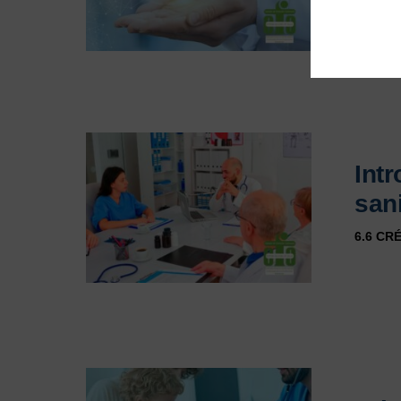
Int
sani
6.6 CR