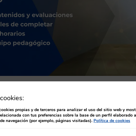
cookies:
cookies propias y de terceros para analizar el uso del sitio web y most
cipios de la seguridad del pacient
relacionada con tus preferencias sobre la base de un perfil elaborado a
 de navegación (por ejemplo, páginas visitadas).
Política de cookies
EDITOS 37 HORAS