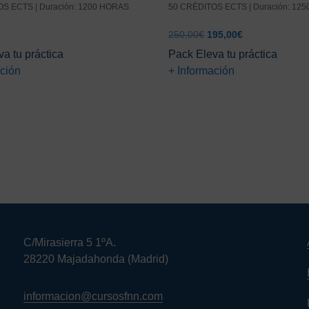
S ECTS | Duración: 1200 HORAS
50 CRÉDITOS ECTS | Duración: 12
El
El
250,00
€
195,00
€
precio
precio
a tu práctica
Pack Eleva tu práctica
original
actual
ación
+ Información
era:
es:
250,00€.
195,00€.
C/Mirasierra 5 1ºA.
28220 Majadahonda (Madrid)
informacion@cursosfnn.com