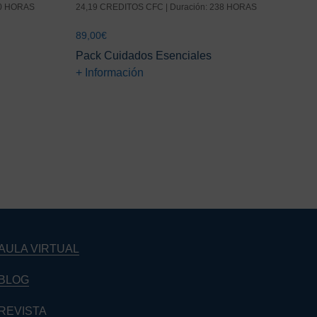
50 HORAS
24,19 CREDITOS CFC | Duración: 238 HORAS
89,00
€
Pack Cuidados Esenciales
+ Información
Barra
lateral
principal
AULA VIRTUAL
BLOG
REVISTA