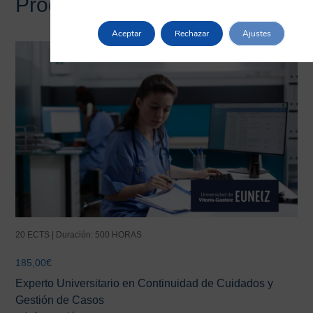
Productos relacionados
Aceptar
Rechazar
Ajustes
20 ECTS | Duración: 500 HORAS
185,00
€
Experto Universitario en Continuidad de Cuidados y
Gestión de Casos