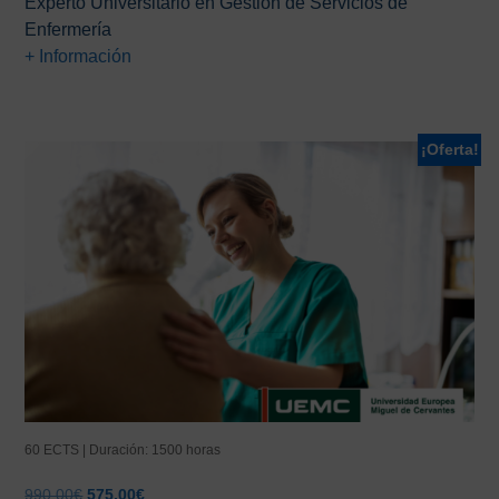
Experto Universitario en Gestión de Servicios de
Enfermería
+ Información
¡Oferta!
60 ECTS | Duración: 1500 horas
El
El
990,00
€
575,00
€