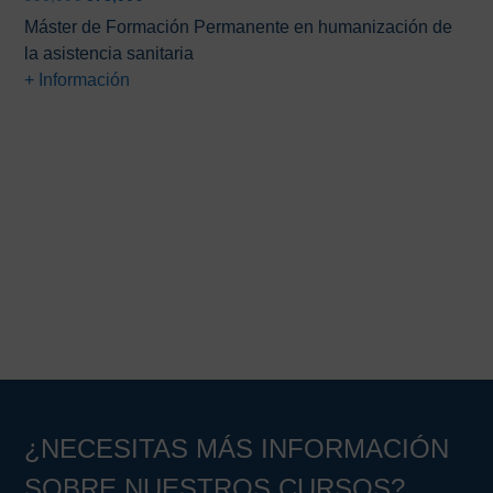
precio
precio
Máster de Formación Permanente en humanización de
original
actual
la asistencia sanitaria
era:
es:
+ Información
990,00€.
575,00€.
Barra
lateral
principal
¿NECESITAS MÁS INFORMACIÓN
SOBRE NUESTROS CURSOS?