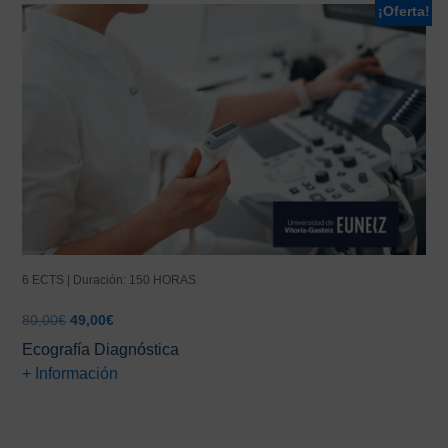
¡Oferta!
6 ECTS | Duración: 150 HORAS
El
El
80,00
€
49,00
€
precio
precio
Ecografía Diagnóstica
original
actual
+ Información
era:
es:
80,00€.
49,00€.