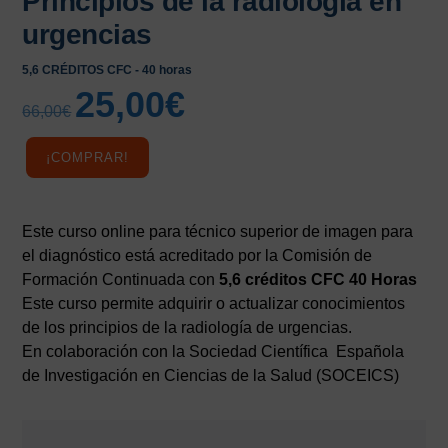
Principios de la radiología en
urgencias
5,6 CRÉDITOS CFC - 40 horas
25,00
€
El
El
66,00
€
precio
precio
original
actual
¡COMPRAR!
era:
es:
66,00€.
25,00€.
Este curso online para técnico superior de imagen para
el diagnóstico está acreditado por la Comisión de
Formación Continuada con
5,6 créditos CFC 40 Horas
Este curso permite adquirir o actualizar conocimientos
de los principios de la radiología de urgencias.
En colaboración con la Sociedad Científica Española
de Investigación en Ciencias de la Salud (SOCEICS)