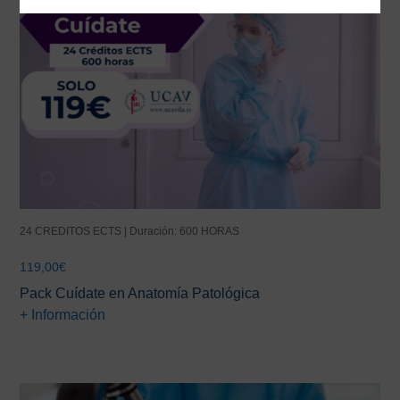
24 CREDITOS ECTS | Duración: 600 HORAS
119,00
€
Pack Cuídate en Anatomía Patológica
+ Información