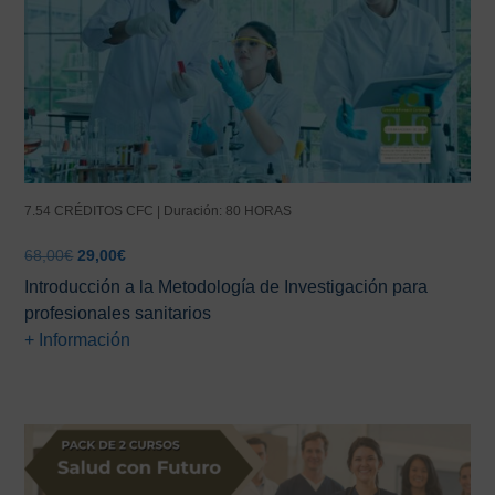
7.54 CRÉDITOS CFC | Duración: 80 HORAS
El
El
68,00
€
29,00
€
precio
precio
Introducción a la Metodología de Investigación para
original
actual
profesionales sanitarios
era:
es:
+ Información
68,00€.
29,00€.