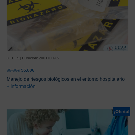
8 ECTS | Duración: 200 HORAS
El
El
85,00
€
55,00
€
precio
precio
Manejo de riesgos biológicos en el entorno hospitalario
original
actual
+ Información
era:
es:
85,00€.
55,00€.
¡Oferta!