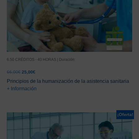
6.50 CRÉDITOS - 40 HORAS | Duración:
El
El
66,00
€
25,00
€
precio
precio
Principios de la humanización de la asistencia sanitaria
original
actual
+ Información
era:
es:
66,00€.
25,00€.
¡Oferta!