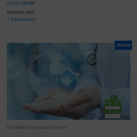
El
El
60,00
€
29,00
€
precio
precio
Soporte vital
original
actual
+ Información
era:
es:
60,00€.
29,00€.
¡Oferta!
5,9 CREDITOS | Duración: 37 horas