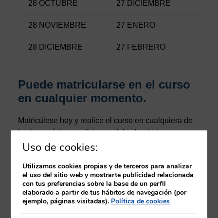
28 OCTUBRE
27 DICIEMBRE
28 NOVIEMBRE
27 ENERO
28 DICIEMBRE
27 FEBRERO
Puede matricularse en el curso
en cualquier momento.
Matricúlese hoy y realice el curso en cualquiera de
las tres próximas ediciones del calendario
(equivalentes a 6 meses de matrícula). Y si necesita
Uso de cookies:
más tiempo, no dude en ponerse en
contacto
con
Utilizamos cookies propias y de terceros para analizar
nosotros.
el uso del sitio web y mostrarte publicidad relacionada
con tus preferencias sobre la base de un perfil
Una vez finalizado el curso, tras la evaluación como
elaborado a partir de tus hábitos de navegación (por
apto por el tutor, podrá descargar un certificado
ejemplo, páginas visitadas).
Política de cookies
provisional en el propio aula virtual. Posteriormente,