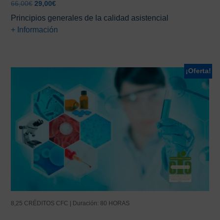
El
El
66,00
€
29,00
€
precio
precio
Principios generales de la calidad asistencial
original
actual
+ Información
era:
es:
66,00€.
29,00€.
¡Oferta!
8,25 CRÉDITOS CFC | Duración: 80 HORAS