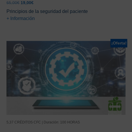
El
El
65,00
€
19,00
€
precio
precio
Principios de la seguridad del paciente
original
actual
+ Información
era:
es:
65,00€.
19,00€.
¡Oferta!
5,37 CRÉDITOS CFC | Duración: 100 HORAS