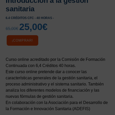
Introducción a la gestión
sanitaria
6.4 CRÉDITOS CFC - 40 HORAS -
25,00
€
El
El
65,00
€
precio
precio
original
actual
¡COMPRAR!
era:
es:
65,00€.
25,00€.
Curso online acreditado por la Comisión de Formación
Continuada con 6,4 Créditos 40 horas.
Este curso online pretende dar a conocer las
características generales de la gestión sanitaria, el
proceso administrativo y el sistema sanitario. También
analiza los diferentes modelos de financiación y las
nuevas fórmulas de gestión sanitaria.
En colaboración con la Asociación para el Desarrollo de
la Formación e Innovación Sanitaria (ADEFIS)