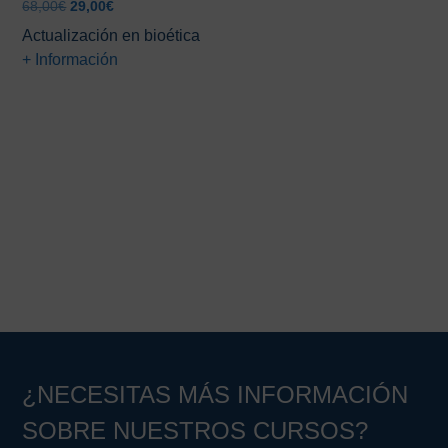
El
El
68,00
€
29,00
€
precio
precio
Actualización en bioética
original
actual
+ Información
era:
es:
68,00€.
29,00€.
Barra
lateral
principal
¿NECESITAS MÁS INFORMACIÓN
SOBRE NUESTROS CURSOS?