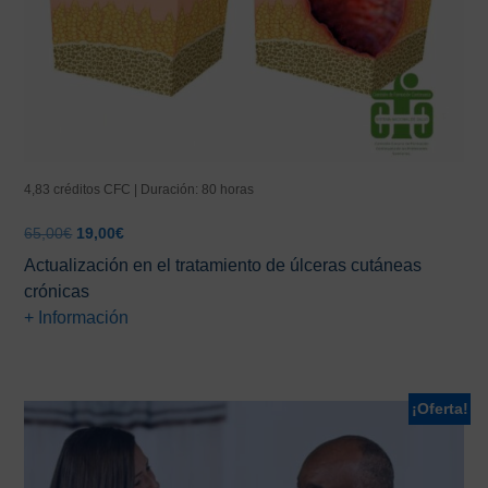
4,83 créditos CFC | Duración: 80 horas
El
El
65,00
€
19,00
€
precio
precio
Actualización en el tratamiento de úlceras cutáneas
original
actual
crónicas
era:
es:
+ Información
65,00€.
19,00€.
¡Oferta!