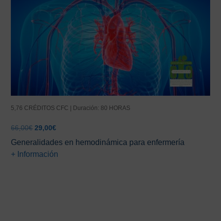
5,76 CRÉDITOS CFC | Duración: 80 HORAS
El
El
66,00
€
29,00
€
precio
precio
Generalidades en hemodinámica para enfermería
original
actual
+ Información
era:
es:
66,00€.
29,00€.