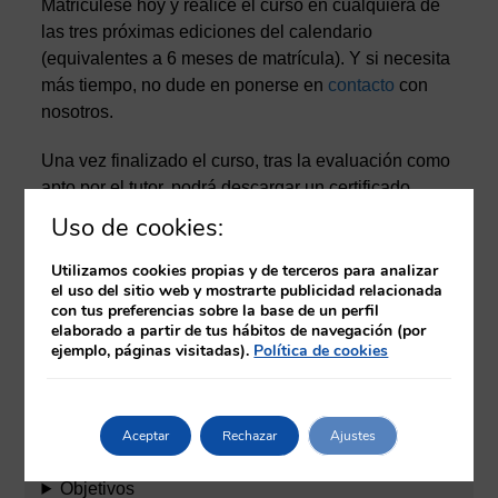
Matricúlese hoy y realice el curso en cualquiera de
las tres próximas ediciones del calendario
(equivalentes a 6 meses de matrícula). Y si necesita
más tiempo, no dude en ponerse en
contacto
con
nosotros.
Una vez finalizado el curso, tras la evaluación como
apto por el tutor, podrá descargar un certificado
provisional en el propio aula virtual. Posteriormente,
Uso de cookies:
y una vez finalizada la edición correspondiente, se
procederá a la emisión del diploma del curso
Utilizamos cookies propias y de terceros para analizar
el uso del sitio web y mostrarte publicidad relacionada
acreditado por la Comisión de Formación
con tus preferencias sobre la base de un perfil
Continuada de Profesionales Sanitarios. Este
elaborado a partir de tus hábitos de navegación (por
diploma se emitirá en formato electrónico.
ejemplo, páginas visitadas).
Política de cookies
Temario
Aceptar
Rechazar
Ajustes
Objetivos