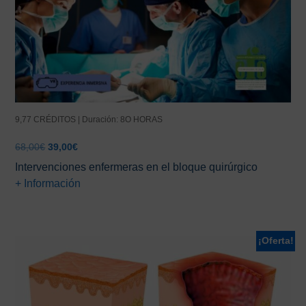
9,77 CRÉDITOS | Duración: 8O HORAS
El
El
68,00
€
39,00
€
precio
precio
Intervenciones enfermeras en el bloque quirúrgico
original
actual
+ Información
era:
es:
68,00€.
39,00€.
¡Oferta!