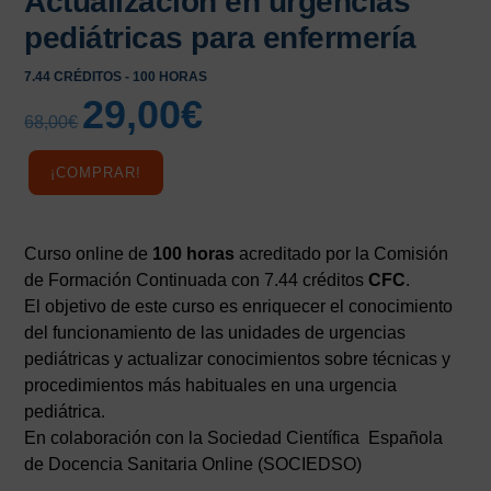
Actualización en urgencias
pediátricas para enfermería
7.44 CRÉDITOS - 100 HORAS
29,00
€
El
El
68,00
€
precio
precio
original
actual
¡COMPRAR!
era:
es:
68,00€.
29,00€.
Curso online de
100 horas
acreditado por la Comisión
de Formación Continuada con 7.44 créditos
CFC
.
El objetivo de este curso es enriquecer el conocimiento
del funcionamiento de las unidades de urgencias
pediátricas y actualizar conocimientos sobre técnicas y
procedimientos más habituales en una urgencia
pediátrica.
En colaboración con la Sociedad Científica Española
de Docencia Sanitaria Online (SOCIEDSO)