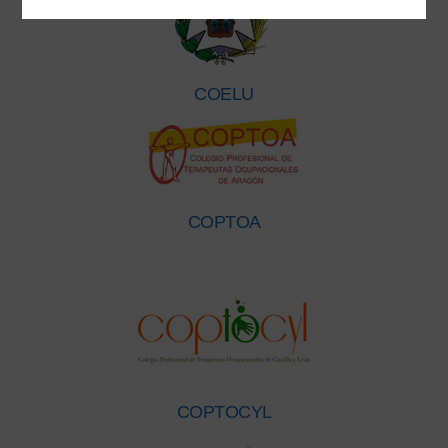
COELU
COPTOA
COPTOCYL