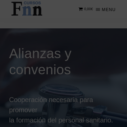
Saltar
MENU
0,00
€
al
contenido
CURSOS
Especializados
principal
FNN
en
cursos
online
Alianzas y
convenios
Cooperación necesaria para
promover
la formación del personal sanitario.