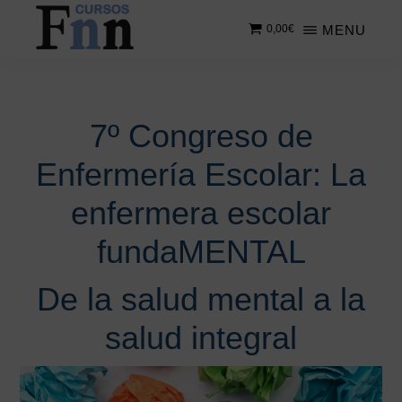
Saltar
MENU
0,00
€
al
contenido
CURSOS
Especializados
principal
FNN
en
cursos
7º Congreso de
online
Enfermería Escolar: La
enfermera escolar
fundaMENTAL
De la salud mental a la
salud integral