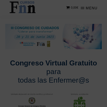
Saltar
MENU
0,00
€
al
contenido
CURSOS
Especializados
principal
FNN
en
cursos
online
Congreso Virtual Gratuito
para
todas las Enfermer@s