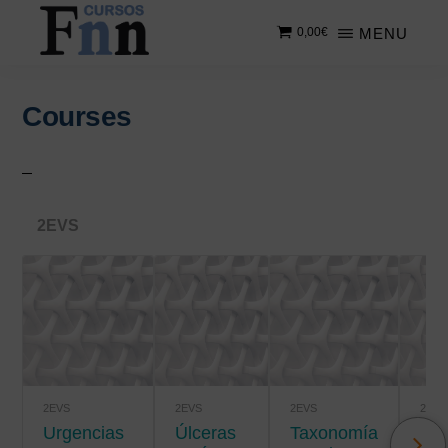
Saltar
Saltar
MENU
0,00
€
al
a
contenido
la
CURSOS
Especializados
principal
barra
FNN
en
lateral
Courses
cursos
principal
online
2EVS
2EVS
2EVS
2EVS
2EVS
Urgencias
úlceras
Taxonomía
Salud