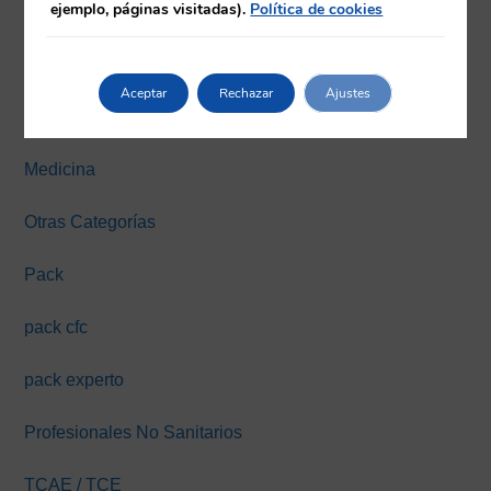
ejemplo, páginas visitadas).
Política de cookies
Farmacia
Fisioterapia
Aceptar
Rechazar
Ajustes
Máster y Expertos Online
Medicina
Otras Categorías
Pack
pack cfc
pack experto
Profesionales No Sanitarios
TCAE / TCE