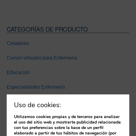
CATEGORÍAS DE PRODUCTO
Barra
lateral
Celadores
principal
Cursos virtuales para Enfermería
Educación
Especialidades Enfermería
Experiencia inmersiva
Uso de cookies:
Expertos Enfermería Universidad Europea Miguel de
Utilizamos cookies propias y de terceros para analizar
el uso del sitio web y mostrarte publicidad relacionada
Cervantes
con tus preferencias sobre la base de un perfil
elaborado a partir de tus hábitos de navegación (por