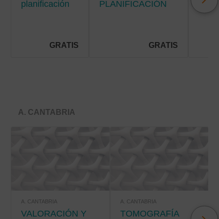
planificación
PLANIFICACIÓN
Y C
de cuidados
DE CUIDADOS EN
DE
en la
HOSPITALIZACIÓN
SÍN
hospitalización
EN E
pediátrica
PAC
GRATIS
GRATIS
PALI
A. CANTABRIA
A. CANTABRIA
A. CANTABRIA
VALORACIÓN Y
TOMOGRAFÍA