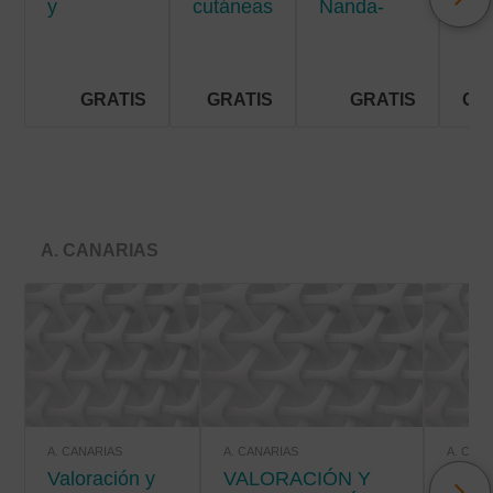
y
cutáneas
Nanda-
men
situaciones
crónicas
Nic-Noc
de riesgo
vital
GRATIS
GRATIS
GRATIS
GR
A. CANARIAS
A. CANARIAS
A. CANARIAS
A. CAN
Valoración y
VALORACIÓN Y
VALORACIÓN