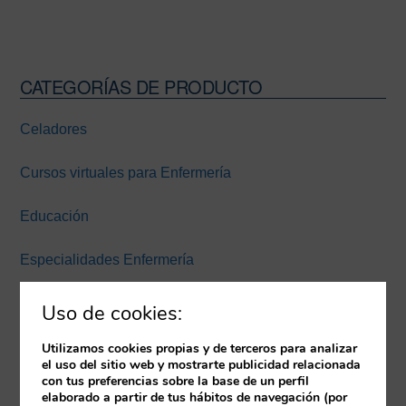
CATEGORÍAS DE PRODUCTO
Barra
lateral
Celadores
principal
Cursos virtuales para Enfermería
Educación
Especialidades Enfermería
Experiencia inmersiva
Uso de cookies:
Expertos Enfermería Universidad Europea Miguel de
Utilizamos cookies propias y de terceros para analizar
el uso del sitio web y mostrarte publicidad relacionada
Cervantes
con tus preferencias sobre la base de un perfil
elaborado a partir de tus hábitos de navegación (por