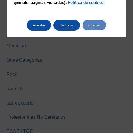
ejemplo, páginas visitadas).
Política de cookies
Farmacia
Fisioterapia
Aceptar
Rechazar
Ajustes
Máster y Expertos Online
Medicina
Otras Categorías
Pack
pack cfc
pack experto
Profesionales No Sanitarios
TCAE / TCE