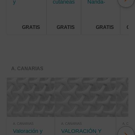
y
cutáneas
Nanda-
men
situaciones
crónicas
Nic-Noc
de riesgo
vital
GRATIS
GRATIS
GRATIS
GR
A. CANARIAS
A. CANARIAS
A. CANARIAS
A. CAN
Valoración y
VALORACIÓN Y
VALORACIÓN