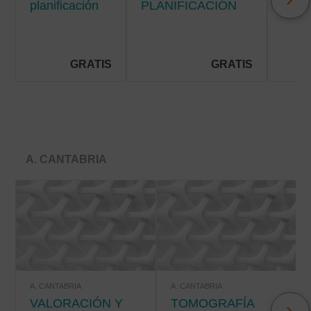
planificación
PLANIFICACIÓN
Y C
de cuidados
DE CUIDADOS EN
DE
en la
HOSPITALIZACIÓN
SÍN
hospitalización
EN E
pediátrica
PAC
GRATIS
GRATIS
PALI
A. CANTABRIA
A. CANTABRIA
A. CANTABRIA
VALORACIÓN Y
TOMOGRAFÍA