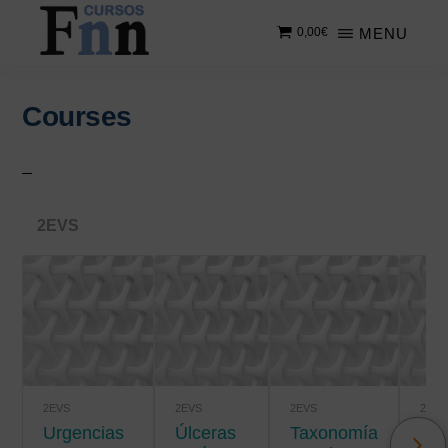
Saltar
Saltar
MENU
0,00
€
al
a
contenido
la
CURSOS
Especializados
principal
barra
FNN
en
lateral
Courses
cursos
principal
online
2EVS
2EVS
2EVS
2EVS
2EVS
Urgencias
úlceras
Taxonomía
Salud