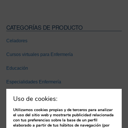
CATEGORÍAS DE PRODUCTO
Barra
lateral
Celadores
principal
Cursos virtuales para Enfermería
Educación
Especialidades Enfermería
Experiencia inmersiva
Uso de cookies:
Expertos Enfermería Universidad Europea Miguel de
Utilizamos cookies propias y de terceros para analizar
el uso del sitio web y mostrarte publicidad relacionada
Cervantes
con tus preferencias sobre la base de un perfil
elaborado a partir de tus hábitos de navegación (por