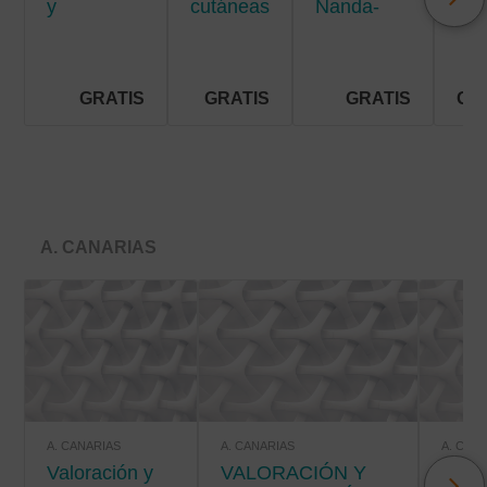
y
cutáneas
Nanda-
men
situaciones
crónicas
Nic-Noc
de riesgo
vital
GRATIS
GRATIS
GRATIS
GR
A. CANARIAS
A. CANARIAS
A. CANARIAS
A. CAN
Valoración y
VALORACIÓN Y
VALORACIÓN