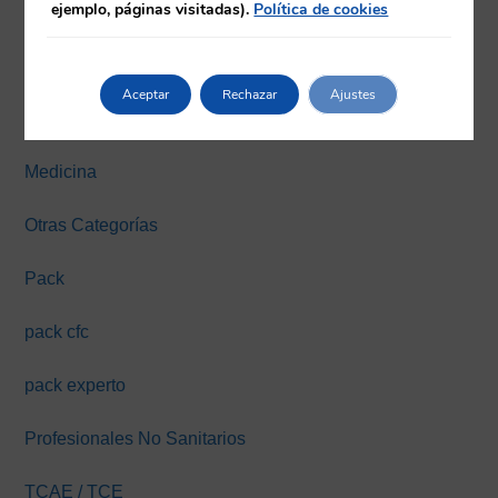
ejemplo, páginas visitadas).
Política de cookies
Farmacia
Fisioterapia
Aceptar
Rechazar
Ajustes
Máster y Expertos Online
Medicina
Otras Categorías
Pack
pack cfc
pack experto
Profesionales No Sanitarios
TCAE / TCE