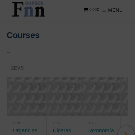
Saltar
Saltar
MENU
0,00
€
al
a
contenido
la
CURSOS
Especializados
principal
barra
FNN
en
lateral
Courses
cursos
principal
online
2EVS
2EVS
2EVS
2EVS
2EVS
Urgencias
úlceras
Taxonomía
Salud