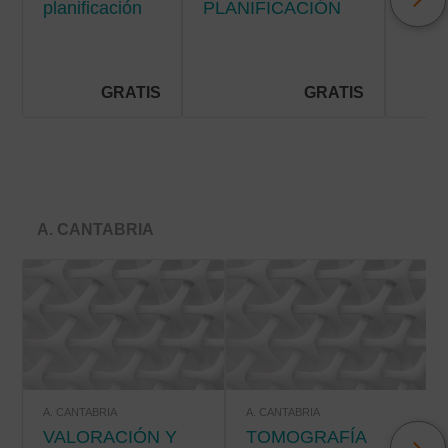
planificación
PLANIFICACIÓN
Y C
de cuidados
DE CUIDADOS EN
DE
en la
HOSPITALIZACIÓN
SÍN
hospitalización
EN E
pediátrica
PAC
GRATIS
GRATIS
PALI
A. CANTABRIA
A. CANTABRIA
A. CANTABRIA
VALORACIÓN Y
TOMOGRAFÍA