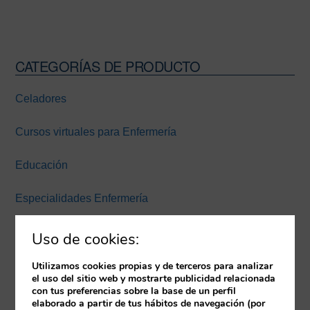
CATEGORÍAS DE PRODUCTO
Barra
lateral
Celadores
principal
Cursos virtuales para Enfermería
Educación
Especialidades Enfermería
Experiencia inmersiva
Uso de cookies:
Expertos Enfermería Universidad Europea Miguel de
Utilizamos cookies propias y de terceros para analizar
el uso del sitio web y mostrarte publicidad relacionada
Cervantes
con tus preferencias sobre la base de un perfil
elaborado a partir de tus hábitos de navegación (por