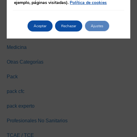
ejemplo, páginas visitadas).
Política de cookies
Farmacia
Fisioterapia
Aceptar
Rechazar
Ajustes
Máster y Expertos Online
Medicina
Otras Categorías
Pack
pack cfc
pack experto
Profesionales No Sanitarios
TCAE / TCE