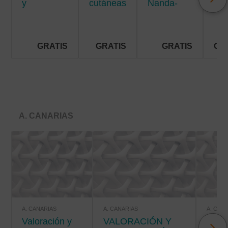
y
cutáneas
Nanda-
men
situaciones
crónicas
Nic-Noc
de riesgo
vital
GRATIS
GRATIS
GRATIS
GR
A. CANARIAS
A. CANARIAS
A. CANARIAS
A. CAN
Valoración y
VALORACIÓN Y
VALORACIÓN