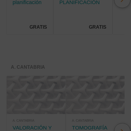
planificación
PLANIFICACIÓN
Y C
de cuidados
DE CUIDADOS EN
DE
en la
HOSPITALIZACIÓN
SÍN
hospitalización
EN E
pediátrica
PAC
GRATIS
GRATIS
PALI
A. CANTABRIA
A. CANTABRIA
A. CANTABRIA
VALORACIÓN Y
TOMOGRAFÍA