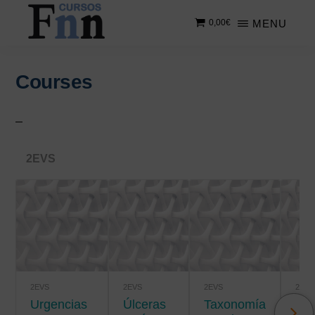
Saltar
Saltar
MENU
0,00
€
al
a
contenido
la
CURSOS
Especializados
principal
barra
FNN
en
lateral
Courses
cursos
principal
online
2EVS
2EVS
2EVS
2EVS
2EVS
Urgencias
úlceras
Taxonomía
Salud