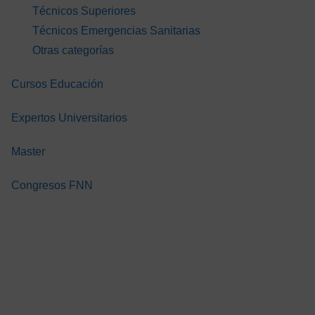
 CUIDADO
LA SALUD
LA SALUD
Técnicos Superiores
 PACIENTE
DIGITAL PARA
DIGITAL PAR
Técnicos Emergencias Sanitarias
ROLÓGICO
PROFESIONALES
PROFESION
A EL TCAE.
Otras categorías
SANITARIOS
SANITARIOS
GRATIS
GRATIS
GR
Cursos Educación
Expertos Universitarios
Master
Congresos FNN