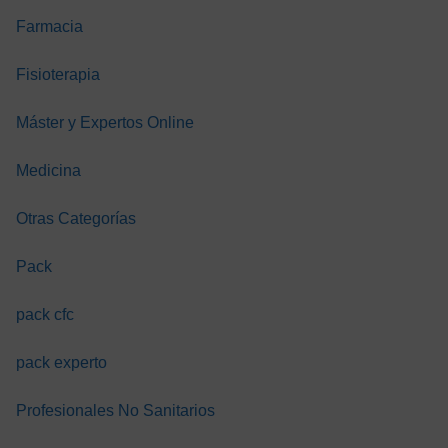
para
renal co
ión
enfermería
tratamie
Farmacia
sustituti
a
Fisioterapia
TIS
GRATIS
GRATIS
GRAT
Máster y Expertos Online
Medicina
Otras Categorías
Pack
pack cfc
pack experto
Profesionales No Sanitarios
A. CANARIAS
A. CANARIAS
A. CANARI
TRIAJE EN
TRIAJE EN
TRIAJE EN