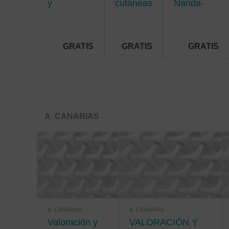
y
cutáneas
Nanda-
situaciones
crónicas
Nic-Noc
de riesgo
vital
GRATIS
GRATIS
GRATIS
A. CANARIAS
A. CANARIAS
A. CANARIAS
Valoración y
VALORACIÓN Y