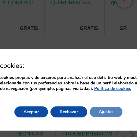
Y CONTROL
QUIRURGICAS
quirúrgica
DE
EN
en Cirugía
SÍNTOMAS
TRAUMATOLOGIA
General y
EN EL
Y
Digestiva,
PACIENTE
NEUROCIRUGÍA
y Urología
GRATIS
GRATIS
GRATI
PALIATIVO.
cookies:
cookies propias y de terceros para analizar el uso del sitio web y most
relacionada con tus preferencias sobre la base de un perfil elaborado a
 de navegación (por ejemplo, páginas visitadas).
Política de cookies
Aceptar
Rechazar
Ajustes
A. CANTABRIA
A. CANTABRIA
A. CAN
TÉCNICAS
PROCEDIMIENTOS
PRINCIPIOS