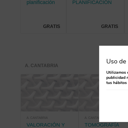
planificación
PLANIFICACIÓN
de cuidados
DE CUIDADOS EN
en la
HOSPITALIZACIÓN
hospitalización
pediátrica
GRATIS
GRATIS
Uso de 
A. CANTABRIA
Utilizamos 
publicidad 
tus hábitos
A. CANTABRIA
A. CANTABRIA
VALORACIÓN Y
TOMOGRAFÍA