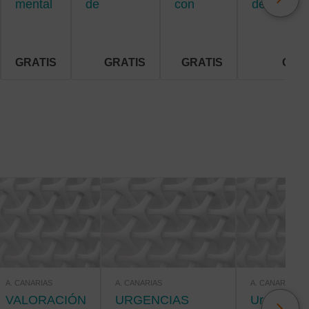
mental
de
con
de
ventilación
diabetes
investigac
mecánica
para
para
enfermerí
enfermería
GRATIS
GRATIS
GRATIS
GRA
A. CANARIAS
A. CANARIAS
A. CANARIAS
VALORACIÓN
URGENCIAS
Urgencias