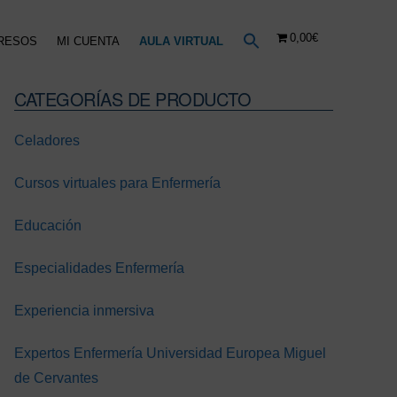
0,00€
RESOS
MI CUENTA
AULA VIRTUAL
CATEGORÍAS DE PRODUCTO
Barra
lateral
Celadores
principal
Cursos virtuales para Enfermería
Educación
Especialidades Enfermería
Experiencia inmersiva
Expertos Enfermería Universidad Europea Miguel
2EVS
2EVS
2EVS
de Cervantes
Hemodinámica
Farmacología
Enfermo