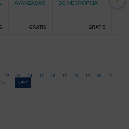
:
AVANZADAS
DE NECROPSIA
DEL
EN
CLÍNICA:
DEL
RADIOLOGÍA
METODOLOGÍA,
NEU
PORTÁTIL.
BIOSEGURIDAD Y
PAR
PRÁCTICA
S
GRATIS
GRATIS
PROFESIONAL.
12
13
14
15
16
17
18
19
20
21
24
NEXT