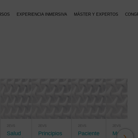
RSOS
EXPERIENCIA INMERSIVA
MÁSTER Y EXPERTOS
CONG
2EVS
2EVS
2EVS
2EVS
Salud
Principios
Paciente
Metodología