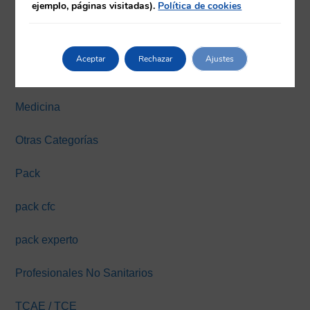
ejemplo, páginas visitadas).
Política de cookies
Farmacia
Fisioterapia
Aceptar
Rechazar
Ajustes
Máster y Expertos Online
Medicina
Otras Categorías
Pack
pack cfc
pack experto
Profesionales No Sanitarios
TCAE / TCE