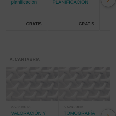
planificación
PLANIFICACIÓN
Y C
de cuidados
DE CUIDADOS EN
DE
en la
HOSPITALIZACIÓN
SÍN
hospitalización
EN E
pediátrica
PAC
GRATIS
GRATIS
PALI
A. CANTABRIA
A. CANTABRIA
A. CANTABRIA
VALORACIÓN Y
TOMOGRAFÍA