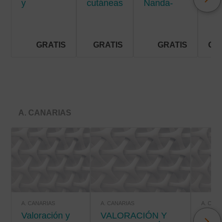
y
cutáneas
Nanda-
men
situaciones
crónicas
Nic-Noc
de riesgo
vital
GRATIS
GRATIS
GRATIS
GR
A. CANARIAS
A. CANARIAS
A. CANARIAS
A. CAN
Valoración y
VALORACIÓN Y
VALORACIÓN