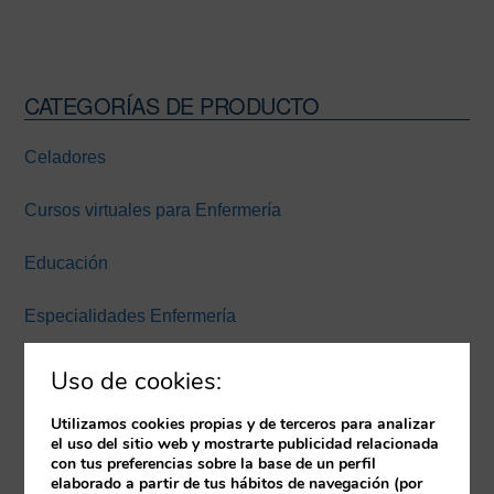
CATEGORÍAS DE PRODUCTO
Barra
lateral
Celadores
principal
Cursos virtuales para Enfermería
Educación
Especialidades Enfermería
Experiencia inmersiva
Uso de cookies:
Expertos Enfermería Universidad Europea Miguel de
Utilizamos cookies propias y de terceros para analizar
el uso del sitio web y mostrarte publicidad relacionada
Cervantes
con tus preferencias sobre la base de un perfil
elaborado a partir de tus hábitos de navegación (por