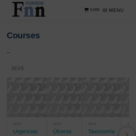
Saltar
Saltar
MENU
0,00
€
al
a
contenido
la
CURSOS
Especializados
principal
barra
FNN
en
lateral
Courses
cursos
principal
online
2EVS
2EVS
2EVS
2EVS
2EVS
Urgencias
úlceras
Taxonomía
Salud