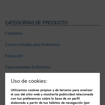
CATEGORÍAS DE PRODUCTO
Barra
lateral
Celadores
principal
Cursos virtuales para Enfermería
Educación
Especialidades Enfermería
Experiencia inmersiva
Uso de cookies:
Expertos Enfermería Universidad Europea Miguel de
Utilizamos cookies propias y de terceros para analizar
el uso del sitio web y mostrarte publicidad relacionada
Cervantes
con tus preferencias sobre la base de un perfil
elaborado a partir de tus hábitos de navegación (por