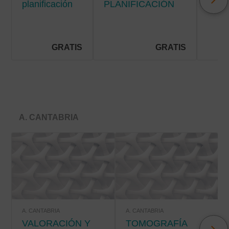
planificación
PLANIFICACIÓN
Y C
de cuidados
DE CUIDADOS EN
DE
en la
HOSPITALIZACIÓN
SÍN
hospitalización
EN E
pediátrica
PAC
GRATIS
GRATIS
PALI
A. CANTABRIA
A. CANTABRIA
A. CANTABRIA
VALORACIÓN Y
TOMOGRAFÍA