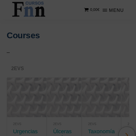
Saltar
Saltar
MENU
0,00
€
al
a
contenido
la
CURSOS
Especializados
principal
barra
FNN
en
lateral
Courses
cursos
principal
online
2EVS
2EVS
2EVS
2EVS
2EVS
Urgencias
úlceras
Taxonomía
Salud