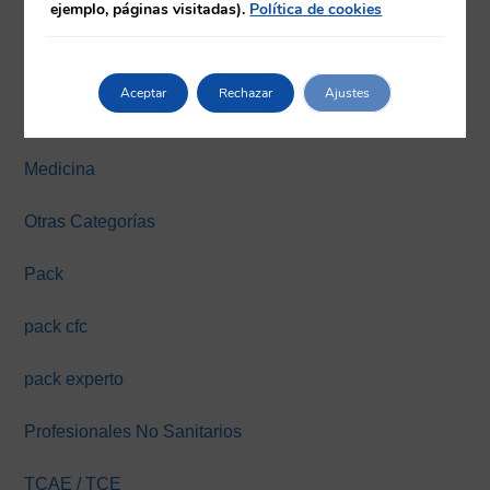
ejemplo, páginas visitadas).
Política de cookies
Farmacia
Fisioterapia
Aceptar
Rechazar
Ajustes
Máster y Expertos Online
Medicina
Otras Categorías
Pack
pack cfc
pack experto
Profesionales No Sanitarios
TCAE / TCE