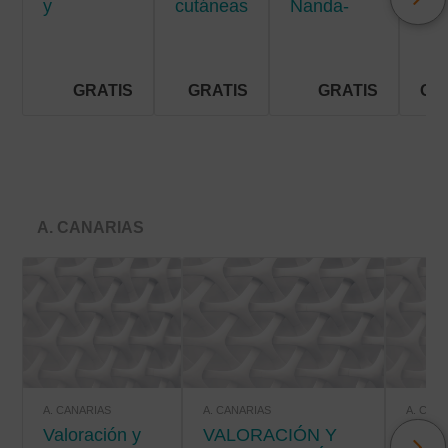
y
cutáneas
Nanda-
men
situaciones
crónicas
Nic-Noc
de riesgo
vital
GRATIS
GRATIS
GRATIS
GR
A. CANARIAS
A. CANARIAS
A. CANARIAS
A. CAN
Valoración y
VALORACIÓN Y
VALORACIÓN