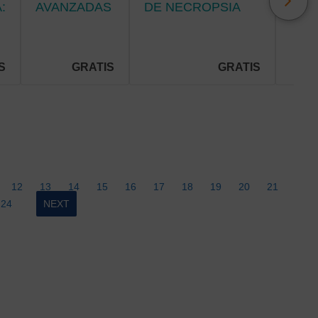
:
AVANZADAS
DE NECROPSIA
DEL
EN
CLÍNICA:
DEL
RADIOLOGÍA
METODOLOGÍA,
NEU
PORTÁTIL.
BIOSEGURIDAD Y
PAR
PRÁCTICA
S
GRATIS
GRATIS
PROFESIONAL.
12
13
14
15
16
17
18
19
20
21
24
NEXT