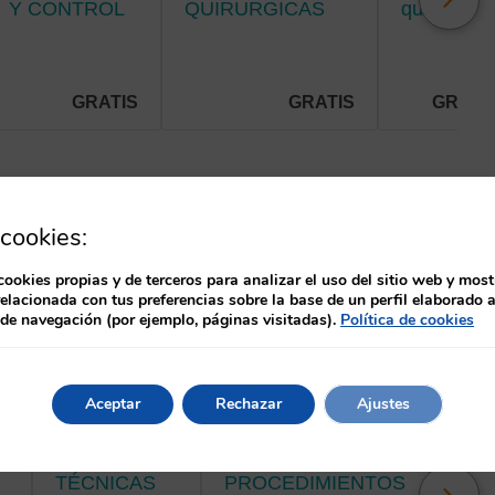
Y CONTROL
QUIRURGICAS
quirúrgica
DE
EN
en Cirugía
SÍNTOMAS
TRAUMATOLOGIA
General y
EN EL
Y
Digestiva,
PACIENTE
NEUROCIRUGÍA
y Urología
GRATIS
GRATIS
GRATI
PALIATIVO.
cookies:
cookies propias y de terceros para analizar el uso del sitio web y most
relacionada con tus preferencias sobre la base de un perfil elaborado a
 de navegación (por ejemplo, páginas visitadas).
Política de cookies
Aceptar
Rechazar
Ajustes
A. CANTABRIA
A. CANTABRIA
A. CAN
TÉCNICAS
PROCEDIMIENTOS
PRINCIPIOS