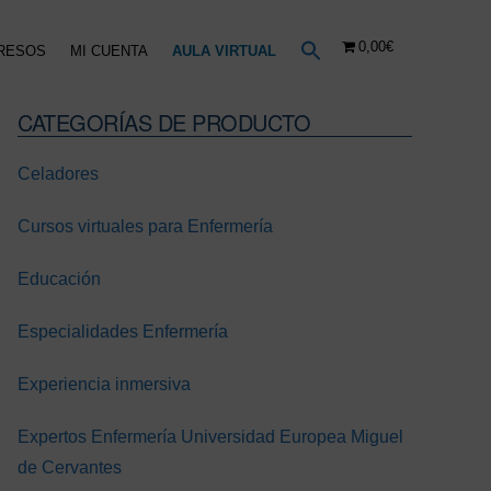
0,00€
RESOS
MI CUENTA
AULA VIRTUAL
CATEGORÍAS DE PRODUCTO
Barra
lateral
Celadores
principal
Cursos virtuales para Enfermería
Educación
Especialidades Enfermería
Experiencia inmersiva
Expertos Enfermería Universidad Europea Miguel
2EVS
2EVS
2EVS
de Cervantes
Hemodinámica
Farmacología
Enfermo