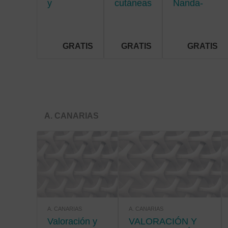
y
cutáneas
Nanda-
situaciones
crónicas
Nic-Noc
de riesgo
vital
GRATIS
GRATIS
GRATIS
A. CANARIAS
A. CANARIAS
A. CANARIAS
Valoración y
VALORACIÓN Y