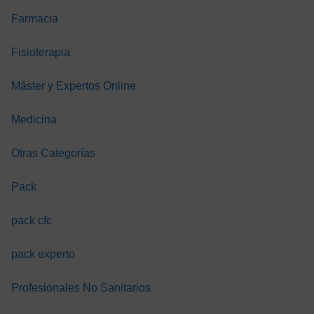
para
renal co
ión
enfermería
tratamie
Farmacia
sustituti
a
Fisioterapia
TIS
GRATIS
GRATIS
GRAT
Máster y Expertos Online
Medicina
Otras Categorías
Pack
pack cfc
pack experto
Profesionales No Sanitarios
A. CANARIAS
A. CANARIAS
A. CANARI
TRIAJE EN
TRIAJE EN
TRIAJE EN