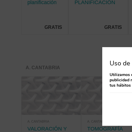
planificación
PLANIFICACIÓN
de cuidados
DE CUIDADOS EN
en la
HOSPITALIZACIÓN
hospitalización
pediátrica
GRATIS
GRATIS
Uso de 
A. CANTABRIA
Utilizamos 
publicidad 
tus hábitos
A. CANTABRIA
A. CANTABRIA
VALORACIÓN Y
TOMOGRAFÍA