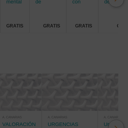
mental
de
con
de
ventilación
diabetes
investigac
mecánica
para
para
enfermerí
enfermería
GRATIS
GRATIS
GRATIS
GRA
A. CANARIAS
A. CANARIAS
A. CANARIAS
VALORACIÓN
URGENCIAS
Urgencias