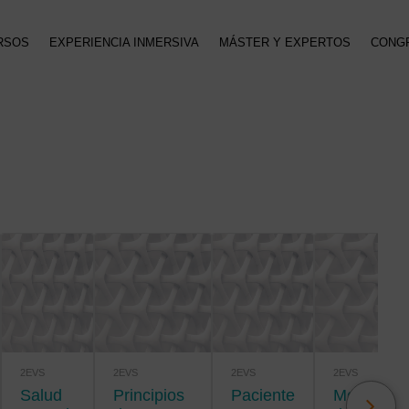
RSOS
EXPERIENCIA INMERSIVA
MÁSTER Y EXPERTOS
CONG
2EVS
2EVS
2EVS
2EVS
Salud
Principios
Paciente
Metodología