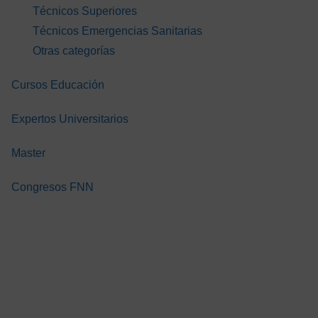
 CUIDADO
LA SALUD
LA SALUD
Técnicos Superiores
 PACIENTE
DIGITAL PARA
DIGITAL PAR
Técnicos Emergencias Sanitarias
ROLÓGICO
PROFESIONALES
PROFESION
A EL TCAE.
Otras categorías
SANITARIOS
SANITARIOS
GRATIS
GRATIS
GR
Cursos Educación
Expertos Universitarios
Master
Congresos FNN