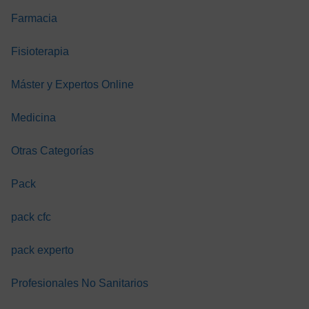
para
renal co
ión
enfermería
tratamie
Farmacia
sustituti
a
Fisioterapia
TIS
GRATIS
GRATIS
GRAT
Máster y Expertos Online
Medicina
Otras Categorías
Pack
pack cfc
pack experto
Profesionales No Sanitarios
A. CANARIAS
A. CANARIAS
A. CANARI
TRIAJE EN
TRIAJE EN
TRIAJE EN