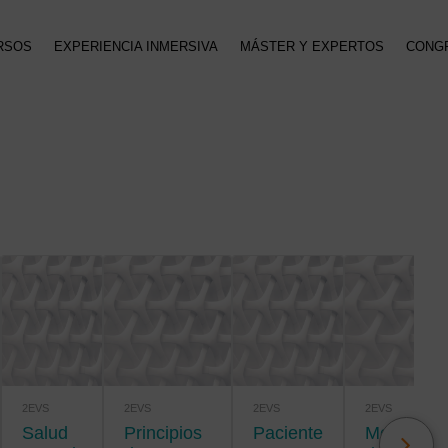
RSOS
EXPERIENCIA INMERSIVA
MÁSTER Y EXPERTOS
CONG
2EVS
2EVS
2EVS
2EVS
Salud
Principios
Paciente
Metodología