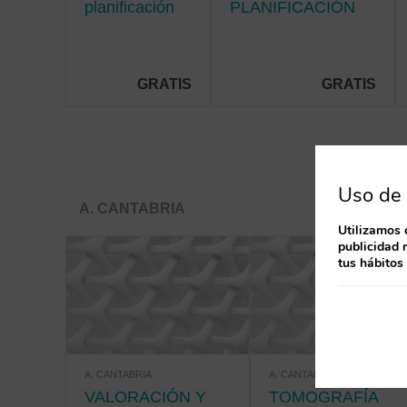
planificación
PLANIFICACIÓN
de cuidados
DE CUIDADOS EN
en la
HOSPITALIZACIÓN
hospitalización
pediátrica
GRATIS
GRATIS
Uso de 
A. CANTABRIA
Utilizamos 
publicidad 
tus hábitos
A. CANTABRIA
A. CANTABRIA
VALORACIÓN Y
TOMOGRAFÍA