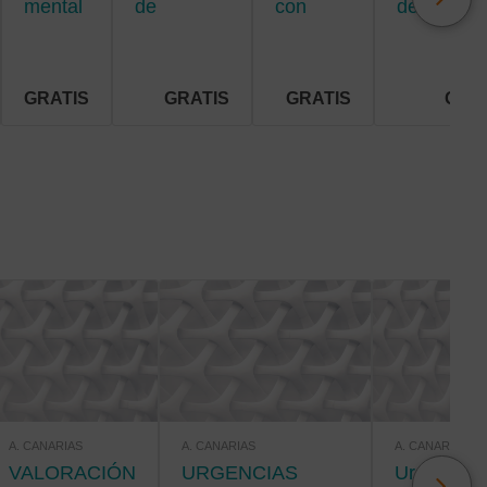
mental
de
con
de
ventilación
diabetes
investigac
mecánica
para
para
enfermerí
enfermería
GRATIS
GRATIS
GRATIS
GRA
A. CANARIAS
A. CANARIAS
A. CANARIAS
VALORACIÓN
URGENCIAS
Urgencias