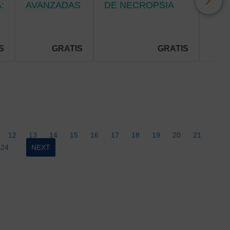
:
AVANZADAS
DE NECROPSIA
DEL
EN
CLÍNICA:
DEL
RADIOLOGÍA
METODOLOGÍA,
NEU
PORTÁTIL.
BIOSEGURIDAD Y
PAR
PRÁCTICA
S
GRATIS
GRATIS
PROFESIONAL.
12
13
14
15
16
17
18
19
20
21
24
NEXT