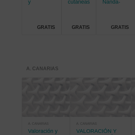
y
cutáneas
Nanda-
situaciones
crónicas
Nic-Noc
de riesgo
vital
GRATIS
GRATIS
GRATIS
A. CANARIAS
A. CANARIAS
A. CANARIAS
Valoración y
VALORACIÓN Y