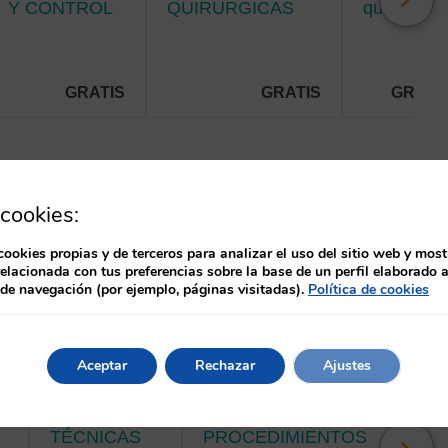
Y CONTROL
QUIRURGICAS
quirúrgica
DE
EN
en Cirugía
SÍNTOMAS
TRAUMATOLOGIA
General y
EN EL
Y
Digestiva,
PACIENTE
NEUROCIRUGÍA
y Urología
GRATIS
GRATIS
GRATI
PALIATIVO.
cookies:
cookies propias y de terceros para analizar el uso del sitio web y most
relacionada con tus preferencias sobre la base de un perfil elaborado a
 de navegación (por ejemplo, páginas visitadas).
Política de cookies
Aceptar
Rechazar
Ajustes
A. CANTABRIA
A. CANTABRIA
A. CAN
TÉCNICAS
PROCEDIMIENTOS
PRINCIPIOS