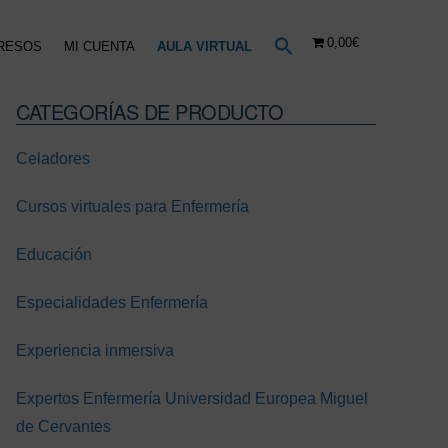
0,00€
RESOS
MI CUENTA
AULA VIRTUAL
CATEGORÍAS DE PRODUCTO
Barra
lateral
Celadores
principal
Cursos virtuales para Enfermería
Educación
Especialidades Enfermería
Experiencia inmersiva
Expertos Enfermería Universidad Europea Miguel
2EVS
2EVS
2EVS
de Cervantes
Hemodinámica
Farmacología
Enfermo