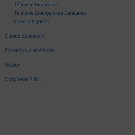
 CUIDADO
LA SALUD
LA SALUD
Técnicos Superiores
 PACIENTE
DIGITAL PARA
DIGITAL PAR
Técnicos Emergencias Sanitarias
ROLÓGICO
PROFESIONALES
PROFESION
A EL TCAE.
Otras categorías
SANITARIOS
SANITARIOS
GRATIS
GRATIS
GR
Cursos Educación
Expertos Universitarios
Master
Congresos FNN