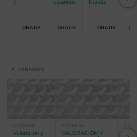
y
cutáneas
Nanda-
men
situaciones
crónicas
Nic-Noc
de riesgo
vital
GRATIS
GRATIS
GRATIS
GR
A. CANARIAS
A. CANARIAS
A. CANARIAS
A. CAN
Valoración y
VALORACIÓN Y
VALORACIÓN