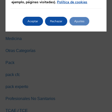
ejemplo, páginas visitadas).
Política de cookies
Farmacia
Fisioterapia
Aceptar
Rechazar
Ajustes
Máster y Expertos Online
Medicina
Otras Categorías
Pack
pack cfc
pack experto
Profesionales No Sanitarios
TCAE / TCE