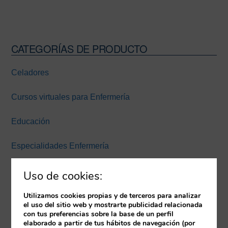
CATEGORÍAS DE PRODUCTO
Barra
lateral
Celadores
principal
Cursos virtuales para Enfermería
Educación
Especialidades Enfermería
Experiencia inmersiva
Uso de cookies:
Expertos Enfermería Universidad Europea Miguel de
Utilizamos cookies propias y de terceros para analizar
el uso del sitio web y mostrarte publicidad relacionada
Cervantes
con tus preferencias sobre la base de un perfil
elaborado a partir de tus hábitos de navegación (por