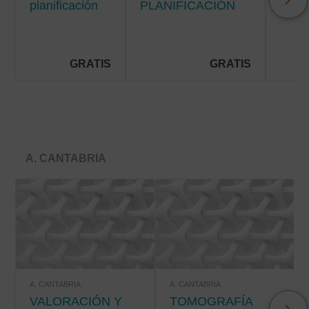
planificación
PLANIFICACIÓN
Y C
de cuidados
DE CUIDADOS EN
DE
en la
HOSPITALIZACIÓN
SÍN
hospitalización
EN E
pediátrica
PAC
GRATIS
GRATIS
PALI
A. CANTABRIA
A. CANTABRIA
A. CANTABRIA
VALORACIÓN Y
TOMOGRAFÍA