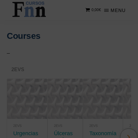
Saltar
Saltar
MENU
0,00
€
al
a
contenido
la
CURSOS
Especializados
principal
barra
FNN
en
lateral
Courses
cursos
principal
online
2EVS
2EVS
2EVS
2EVS
2EVS
Urgencias
úlceras
Taxonomía
Salud