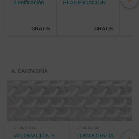
planificación
PLANIFICACIÓN
Y C
de cuidados
DE CUIDADOS EN
DE
en la
HOSPITALIZACIÓN
SÍN
hospitalización
EN E
pediátrica
PAC
GRATIS
GRATIS
PALI
A. CANTABRIA
A. CANTABRIA
A. CANTABRIA
VALORACIÓN Y
TOMOGRAFÍA