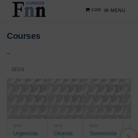
Saltar
Saltar
MENU
0,00
€
al
a
contenido
la
CURSOS
Especializados
principal
barra
FNN
en
lateral
Courses
cursos
principal
online
2EVS
2EVS
2EVS
2EVS
2EVS
Urgencias
úlceras
Taxonomía
Salud