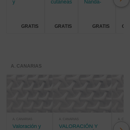
y
cutáneas
Nanda-
men
situaciones
crónicas
Nic-Noc
de riesgo
vital
GRATIS
GRATIS
GRATIS
GR
A. CANARIAS
A. CANARIAS
A. CANARIAS
A. CAN
Valoración y
VALORACIÓN Y
VALORACIÓN