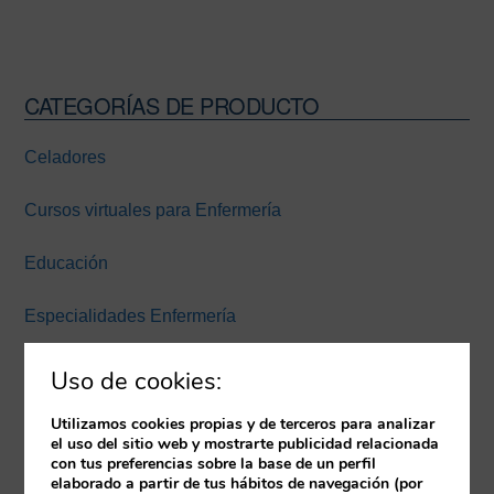
CATEGORÍAS DE PRODUCTO
Barra
lateral
Celadores
principal
Cursos virtuales para Enfermería
Educación
Especialidades Enfermería
Experiencia inmersiva
Uso de cookies:
Expertos Enfermería Universidad Europea Miguel de
Utilizamos cookies propias y de terceros para analizar
el uso del sitio web y mostrarte publicidad relacionada
Cervantes
con tus preferencias sobre la base de un perfil
elaborado a partir de tus hábitos de navegación (por