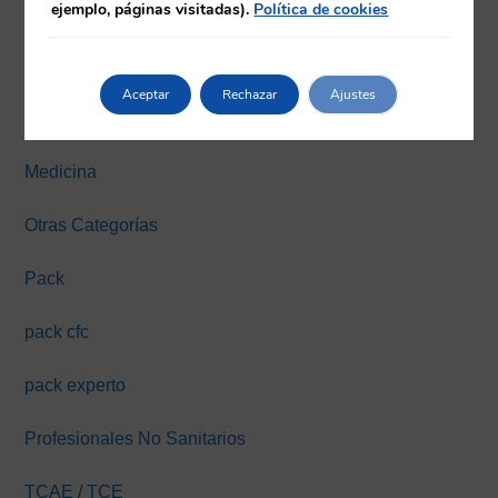
ejemplo, páginas visitadas).
Política de cookies
Farmacia
Fisioterapia
Aceptar
Rechazar
Ajustes
Máster y Expertos Online
Medicina
Otras Categorías
Pack
pack cfc
pack experto
Profesionales No Sanitarios
TCAE / TCE