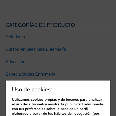
CATEGORÍAS DE PRODUCTO
Barra
lateral
Celadores
principal
Cursos virtuales para Enfermería
Educación
Especialidades Enfermería
Experiencia inmersiva
Uso de cookies:
Expertos Enfermería Universidad Europea Miguel de
Utilizamos cookies propias y de terceros para analizar
el uso del sitio web y mostrarte publicidad relacionada
Cervantes
con tus preferencias sobre la base de un perfil
elaborado a partir de tus hábitos de navegación (por