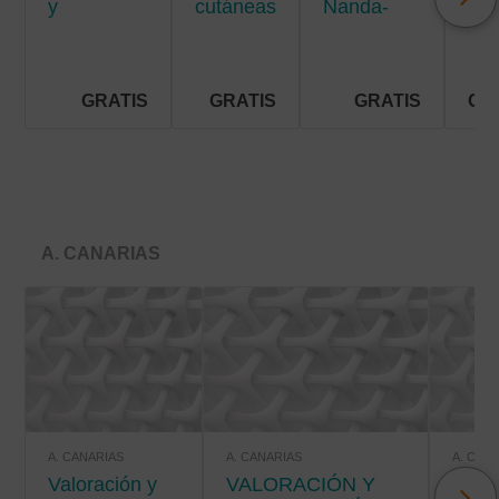
y
cutáneas
Nanda-
men
situaciones
crónicas
Nic-Noc
de riesgo
vital
GRATIS
GRATIS
GRATIS
GR
A. CANARIAS
A. CANARIAS
A. CANARIAS
A. CAN
Valoración y
VALORACIÓN Y
VALORACIÓN