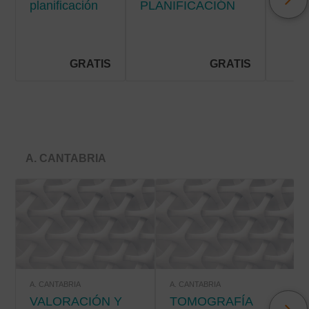
planificación
PLANIFICACIÓN
Y C
de cuidados
DE CUIDADOS EN
DE
en la
HOSPITALIZACIÓN
SÍN
hospitalización
EN E
pediátrica
PAC
GRATIS
GRATIS
PALI
A. CANTABRIA
A. CANTABRIA
A. CANTABRIA
VALORACIÓN Y
TOMOGRAFÍA