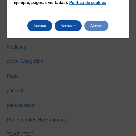
ejemplo, páginas visitadas).
Política de cookies
Farmacia
Fisioterapia
Aceptar
Rechazar
Ajustes
Máster y Expertos Online
Medicina
Otras Categorías
Pack
pack cfc
pack experto
Profesionales No Sanitarios
TCAE / TCE