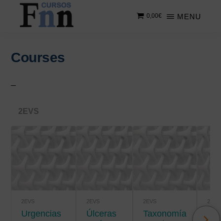
Saltar
Saltar
MENU
0,00
€
al
a
contenido
la
CURSOS
Especializados
principal
barra
FNN
en
lateral
Courses
cursos
principal
online
2EVS
2EVS
2EVS
2EVS
2EVS
Urgencias
úlceras
Taxonomía
Salud