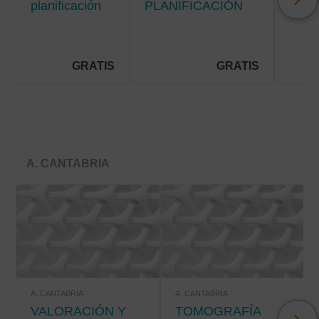
planificación
PLANIFICACIÓN
Y C
de cuidados
DE CUIDADOS EN
DE
en la
HOSPITALIZACIÓN
SÍN
hospitalización
EN E
pediátrica
PAC
GRATIS
GRATIS
PALI
A. CANTABRIA
A. CANTABRIA
A. CANTABRIA
VALORACIÓN Y
TOMOGRAFÍA