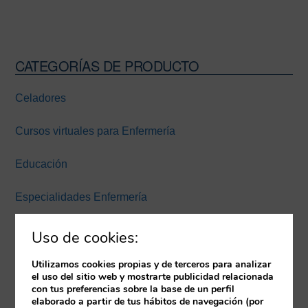
CATEGORÍAS DE PRODUCTO
Barra
lateral
Celadores
principal
Cursos virtuales para Enfermería
Educación
Especialidades Enfermería
Experiencia inmersiva
Uso de cookies:
Expertos Enfermería Universidad Europea Miguel de
Utilizamos cookies propias y de terceros para analizar
el uso del sitio web y mostrarte publicidad relacionada
Cervantes
con tus preferencias sobre la base de un perfil
elaborado a partir de tus hábitos de navegación (por