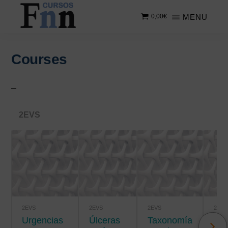
Saltar
Saltar
MENU
0,00
€
al
a
contenido
la
CURSOS
Especializados
principal
barra
FNN
en
lateral
Courses
cursos
principal
online
2EVS
2EVS
2EVS
2EVS
2EVS
Urgencias
úlceras
Taxonomía
Salud