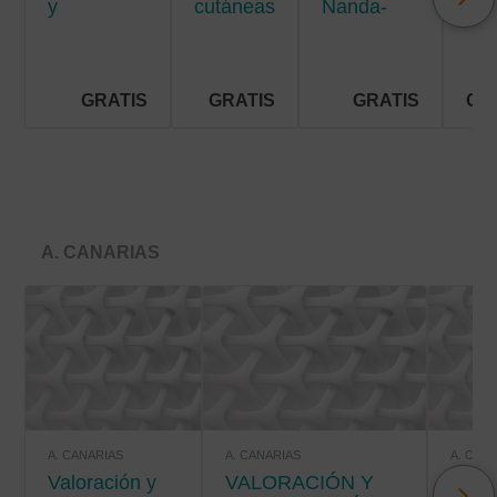
y
cutáneas
Nanda-
men
situaciones
crónicas
Nic-Noc
de riesgo
vital
GRATIS
GRATIS
GRATIS
GR
A. CANARIAS
A. CANARIAS
A. CANARIAS
A. CAN
Valoración y
VALORACIÓN Y
VALORACIÓN