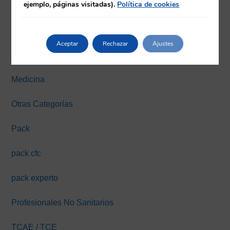
ejemplo, páginas visitadas).
Política de cookies
Farmacia
Fisioterapia
Aceptar
Rechazar
Ajustes
Máster y Expertos Online
Medicina
Otras Categorías
Pack
pack cfc
pack experto
Profesionales No Sanitarios
TCAE / TCE