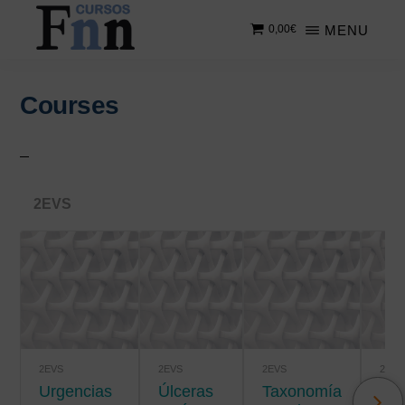
Saltar
Saltar
MENU
0,00
€
al
a
contenido
la
CURSOS
Especializados
principal
barra
FNN
en
lateral
Courses
cursos
principal
online
2EVS
2EVS
2EVS
2EVS
2EVS
Urgencias
úlceras
Taxonomía
Salud