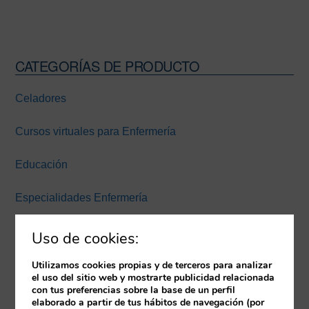
CATEGORÍAS DE PRODUCTO
Barra
lateral
Celadores
principal
Cursos virtuales para Enfermería
Educación
Especialidades Enfermería
Experiencia inmersiva
Uso de cookies:
Expertos Enfermería Universidad Europea Miguel de
Utilizamos cookies propias y de terceros para analizar
el uso del sitio web y mostrarte publicidad relacionada
Cervantes
con tus preferencias sobre la base de un perfil
elaborado a partir de tus hábitos de navegación (por