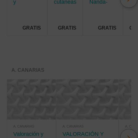
y
cutáneas
Nanda-
men
situaciones
crónicas
Nic-Noc
de riesgo
vital
GRATIS
GRATIS
GRATIS
GR
A. CANARIAS
A. CANARIAS
A. CANARIAS
A. CAN
Valoración y
VALORACIÓN Y
VALORACIÓN