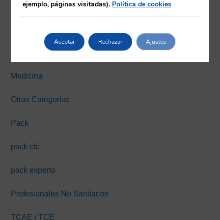
ejemplo, páginas visitadas).
Política de cookies
Farmacia
Fisioterapia
Aceptar
Rechazar
Ajustes
Máster y Expertos Online
Medicina
Otras Categorías
Pack
pack cfc
pack experto
Profesionales No Sanitarios
TCAE / TCE