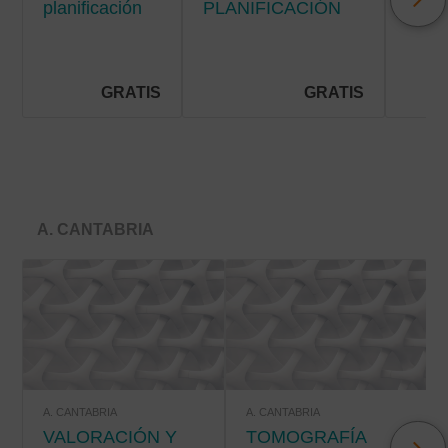
planificación
PLANIFICACIÓN
Y C
de cuidados
DE CUIDADOS EN
DE
en la
HOSPITALIZACIÓN
SÍN
hospitalización
EN E
pediátrica
PAC
GRATIS
GRATIS
PALI
A. CANTABRIA
A. CANTABRIA
A. CANTABRIA
VALORACIÓN Y
TOMOGRAFÍA