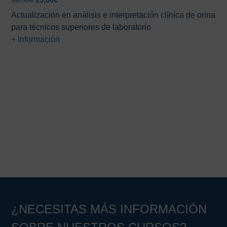
66,00
€
25,00
€
precio
precio
Actualización en análisis e interpretación clínica de orina
original
actual
para técnicos superiores de laboratorio
era:
es:
+ Información
66,00€.
25,00€.
Barra
lateral
principal
¿NECESITAS MÁS INFORMACIÓN