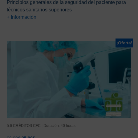
Principios generales de la seguridad del paciente para
original
actual
técnicos sanitarios superiores
era:
es:
+ Información
66,00€.
25,00€.
¡Oferta!
5.6 CRÉDITOS CFC | Duración: 40 horas
El
El