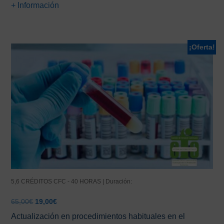
+ Información
era:
es:
80,00€.
49,00€.
¡Oferta!
5,6 CRÉDITOS CFC - 40 HORAS | Duración:
El
El
65,00
€
19,00
€
precio
precio
Actualización en procedimientos habituales en el
original
actual